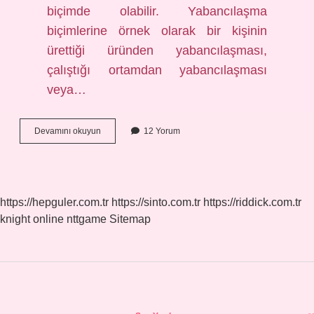
biçimde olabilir. Yabancılaşma
biçimlerine örnek olarak bir kişinin
ürettiği üründen yabancılaşması,
çalıştığı ortamdan yabancılaşması
veya…
Karl
Devamını okuyun
12 Yorum
Marx
A
Göre
Yabancılaşma
Nedir
https://hepguler.com.tr
https://sinto.com.tr
https://riddick.com.tr
knight online
nttgame
Sitemap
Sidebar