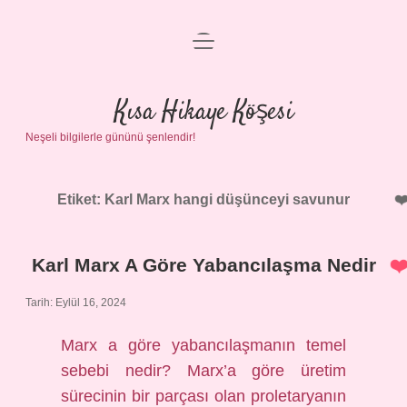
menüyü
Anasayfa
aç
Gizlilik Politikası
Kısa Hikaye Köşesi
Neşeli bilgilerle gününü şenlendir!
Yasal Uyarı
Hakkımızda
Etiket:
Karl Marx hangi düşünceyi savunur
Karl Marx A Göre Yabancılaşma Nedir
Tarih: Eylül 16, 2024
Marx a göre yabancılaşmanın temel
sebebi nedir? Marx’a göre üretim
sürecinin bir parçası olan proletaryanın