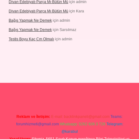
Divan Edebiyatı Parça Mı Bütün Mü
için
admin
Divan Edebiyatı Parça Mı Bütün Mü
için
Kara
Bağış Yapmak Ne Demek
için
admin
Bağış Yapmak Ne Demek
için
Sarsılmaz
Testis Boyu Kaç Cm Olmalı
için
admin
no giriş
Reklam ve İletişim:
E-mail:
backlinkpaneli@gmail.com
Teams:
forumhizmeti@gmail.com
Whatsapp: 0262 606 0 726
Telegram:
@karabul