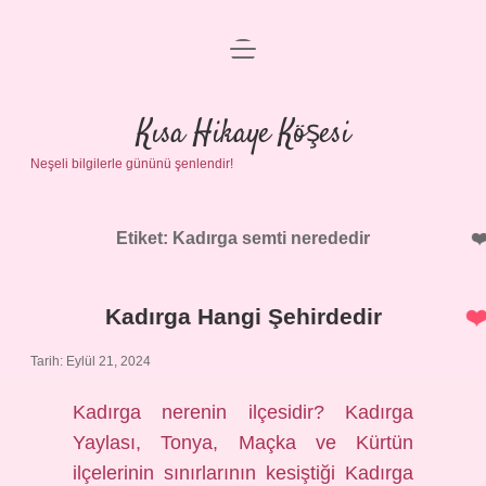
menüyü
Anasayfa
aç
Gizlilik Politikası
Kısa Hikaye Köşesi
Neşeli bilgilerle gününü şenlendir!
Yasal Uyarı
Hakkımızda
Etiket:
Kadırga semti nerededir
Kadırga Hangi Şehirdedir
Tarih: Eylül 21, 2024
Kadırga nerenin ilçesidir? Kadırga
Yaylası, Tonya, Maçka ve Kürtün
ilçelerinin sınırlarının kesiştiği Kadırga