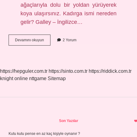
ağaçlarıyla dolu bir yoldan yürüyerek
koya ulaşırsınız. Kadırga ismi nereden
gelir? Galley – İngilizce…
Kadırga
Devamını okuyun
2 Yorum
Hangi
Şehirdedir
https://hepguler.com.tr
https://sinto.com.tr
https://riddick.com.tr
knight online
nttgame
Sitemap
Sidebar
Son Yazılar
Kutu kutu pense en az kaç kişiyle oynanır ?