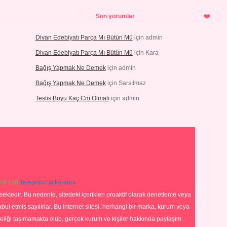
Son yorumlar
Divan Edebiyatı Parça Mı Bütün Mü
için
admin
Divan Edebiyatı Parça Mı Bütün Mü
için
Kara
Bağış Yapmak Ne Demek
için
admin
Bağış Yapmak Ne Demek
için
Sarsılmaz
Testis Boyu Kaç Cm Olmalı
için
admin
 0 726
Telegram: @karabul
ektedir. Bu nedenle, sitedeki içerikleri proaktif olarak denetleme veya
 etmiş sayılırlar. Bu internet sitesi, herhangi bir marka, kurum veya
niteliği taşımamakta olup, gerçek kurum ve kişiler hakkında paylaşım