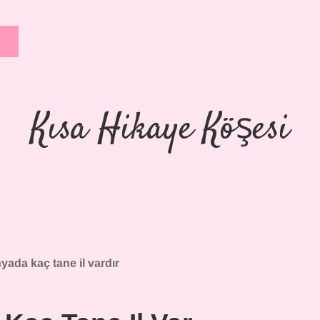
Kısa Hikaye Köşesi
ada kaç tane il vardır