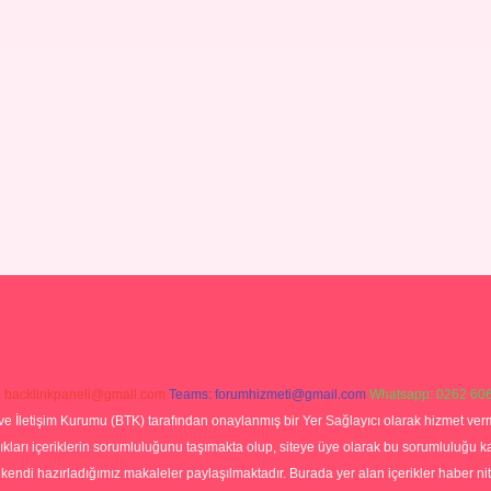
:
backlinkpaneli@gmail.com
Teams:
forumhizmeti@gmail.com
Whatsapp: 0262 606
ve İletişim Kurumu (BTK) tarafından onaylanmış bir Yer Sağlayıcı olarak hizmet verm
rı içeriklerin sorumluluğunu taşımakta olup, siteye üye olarak bu sorumluluğu kabul
a kendi hazırladığımız makaleler paylaşılmaktadır. Burada yer alan içerikler haber 