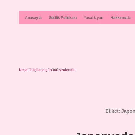
Anasayfa
Gizlilik Politikası
Yasal Uyarı
Hakkımızda
Neşeli bilgilerle gününü şenlendir!
Etiket:
Japony