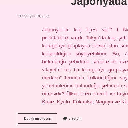
Japonyada 
Tarih: Eylül 19, 2024
Japonya’nın kaç ilçesi var? 1 Ni
prefektörlük vardı. Tokyo’da kaç şehi
kategoriye gruplayan birkaç idari sın
kullanıldığını söyleyebilirim. Bu, 
bulunduğu şehirlerin sadece bir öz
vilayetini tek bir kategoriye gruplay
merkezi” teriminin kullanıldığını söy
yönetimlerinin bulunduğu şehirlerin sa
neresidir? Ülkenin en önemli ve büy
Kobe, Kyoto, Fukuoka, Nagoya ve Ka
Japonyada
Devamını okuyun
2 Yorum
Kaç