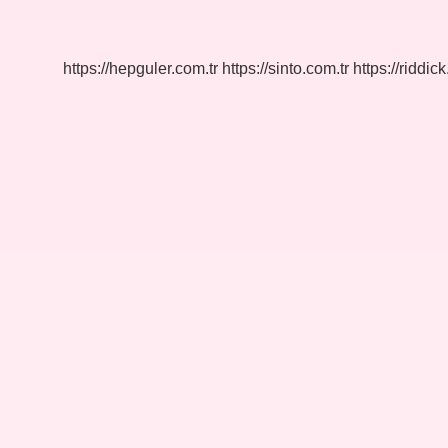
Tane
Il
Var
https://hepguler.com.tr
https://sinto.com.tr
https://riddic