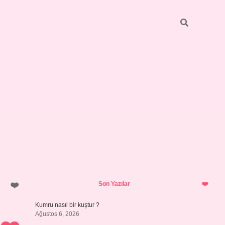
Sidebar
vdcasino giriş
Son Yazılar
Kumru nasıl bir kuştur ?
Ağustos 6, 2026