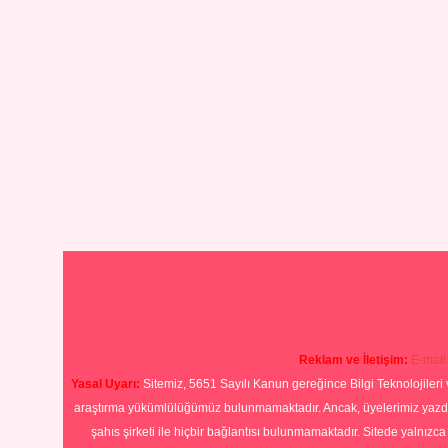
Reklam ve İletişim:
E-mail
Yasal Uyarı:
Sitemiz, 5651 Sayılı Kanun gereğince Bilgi Teknolojileri 
araştırma yükümlülüğümüz bulunmamaktadır. Ancak, üyelerimiz yazdıkla
şahıs şirketi ile hiçbir bağlantısı bulunmamaktadır. Sitede yalnızc