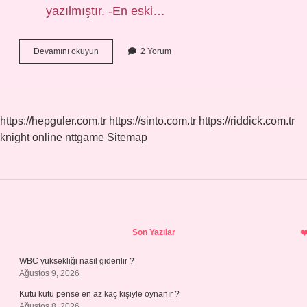
yazılmıştır. -En eski…
Dünyanın
Devamını okuyun
2 Yorum
Ilk
Müziği
Nedir
https://hepguler.com.tr
https://sinto.com.tr
https://riddick.com.tr
knight online
nttgame
Sitemap
Sidebar
Son Yazılar
WBC yüksekliği nasıl giderilir ?
Ağustos 9, 2026
Kutu kutu pense en az kaç kişiyle oynanır ?
Ağustos 8, 2026