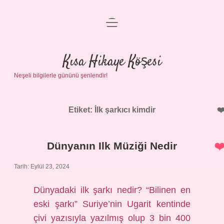
menüyü
Anasayfa
aç
Gizlilik Politikası
Kısa Hikaye Köşesi
Neşeli bilgilerle gününü şenlendir!
Yasal Uyarı
Hakkımızda
Etiket:
İlk şarkıcı kimdir
Dünyanın Ilk Müziği Nedir
Tarih: Eylül 23, 2024
Dünyadaki ilk şarkı nedir? “Bilinen en
eski şarkı” Suriye’nin Ugarit kentinde
çivi yazısıyla yazılmış olup 3 bin 400