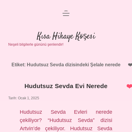
menüyü
Anasayfa
aç
Gizlilik Politikası
Kısa Hikaye Köşesi
Neşeli bilgilerle gününü şenlendir!
Yasal Uyarı
Hakkımızda
Etiket:
Hudutsuz Sevda dizisindeki Şelale nerede
Hudutsuz Sevda Evi Nerede
Tarih: Ocak 1, 2025
Hudutsuz Sevda Evleri nerede
çekiliyor? “Hudutsuz Sevda” dizisi
Artvin’de çekiliyor. Hudutsuz Sevda