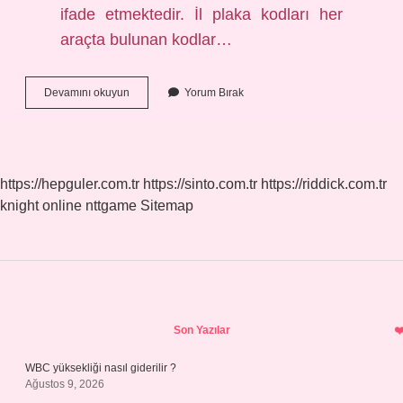
ifade etmektedir. İl plaka kodları her
araçta bulunan kodlar…
Hudutsuz
Devamını okuyun
Yorum Bırak
Sevda
Evi
Nerede
https://hepguler.com.tr
https://sinto.com.tr
https://riddick.com.tr
knight online
nttgame
Sitemap
Sidebar
Son Yazılar
WBC yüksekliği nasıl giderilir ?
Ağustos 9, 2026