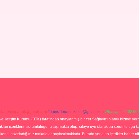
:
backlinkpaneli@gmail.com
Teams:
forumhizmeti@gmail.com
Whatsapp: 0262 606
ve İletişim Kurumu (BTK) tarafından onaylanmış bir Yer Sağlayıcı olarak hizmet verm
rı içeriklerin sorumluluğunu taşımakta olup, siteye üye olarak bu sorumluluğu kabul
a kendi hazırladığımız makaleler paylaşılmaktadır. Burada yer alan içerikler haber 