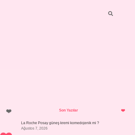
Sidebar
vdcasino giriş
Son Yazılar
La Roche Posay güneş kremi komedojenik mi ?
Ağustos 7, 2026