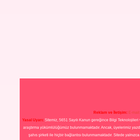
Reklam ve İletişim:
E-mail
Yasal Uyarı:
Sitemiz, 5651 Sayılı Kanun gereğince Bilgi Teknolojileri 
araştırma yükümlülüğümüz bulunmamaktadır. Ancak, üyelerimiz yazdıkla
şahıs şirketi ile hiçbir bağlantısı bulunmamaktadır. Sitede yalnızc