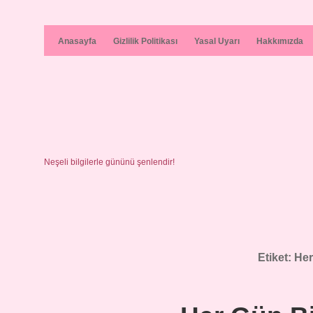
Anasayfa
Gizlilik Politikası
Yasal Uyarı
Hakkımızda
Neşeli bilgilerle gününü şenlendir!
Etiket:
Her