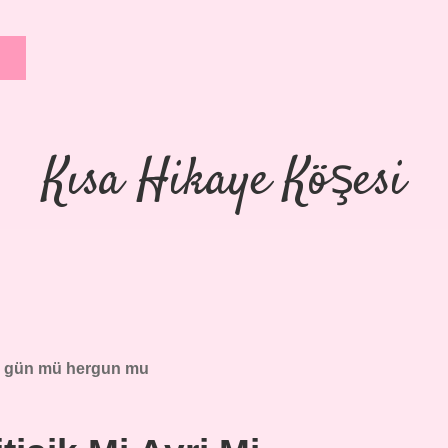
Kısa Hikaye Köşesi
 gün mü hergun mu