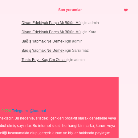
Son yorumlar
Divan Edebiyatı Parça Mı Bütün Mü
için
admin
Divan Edebiyatı Parça Mı Bütün Mü
için
Kara
Bağış Yapmak Ne Demek
için
admin
Bağış Yapmak Ne Demek
için
Sarsılmaz
Testis Boyu Kaç Cm Olmalı
için
admin
 0 726
Telegram: @karabul
ektedir. Bu nedenle, sitedeki içerikleri proaktif olarak denetleme veya
 etmiş sayılırlar. Bu internet sitesi, herhangi bir marka, kurum veya
niteliği taşımamakta olup, gerçek kurum ve kişiler hakkında paylaşım