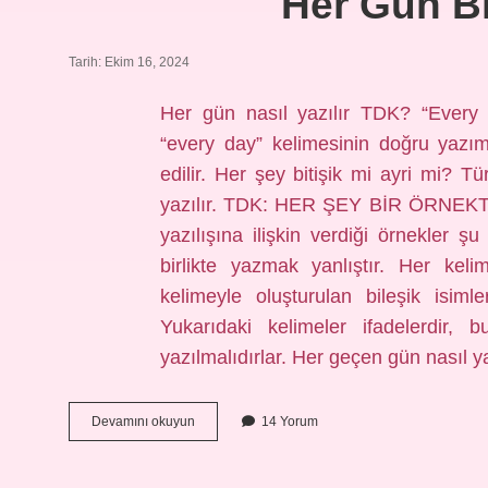
Her Gün Bi
Tarih: Ekim 16, 2024
Her gün nasıl yazılır TDK? “Every
“every day” kelimesinin doğru yazım
edilir. Her şey bitişik mi ayri mi? T
yazılır. TDK: HER ŞEY BİR ÖRNEKTİR
yazılışına ilişkin verdiği örnekler 
birlikte yazmak yanlıştır. Her kel
kelimeyle oluşturulan bileşik isiml
Yukarıdaki kelimeler ifadelerdir, 
yazılmalıdırlar. Her geçen gün nasıl y
Her
Devamını okuyun
14 Yorum
Gün
Bitişik
Mi