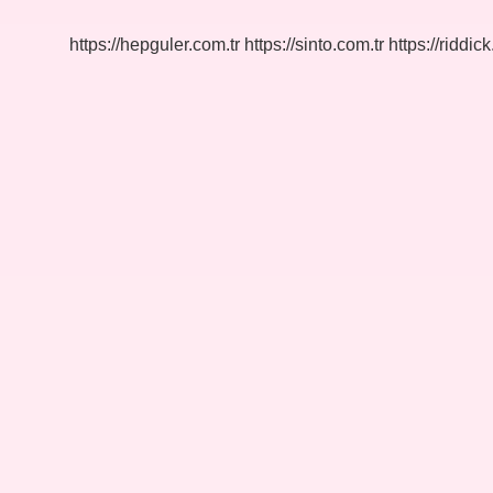
Ayri
Mi
https://hepguler.com.tr
https://sinto.com.tr
https://riddic