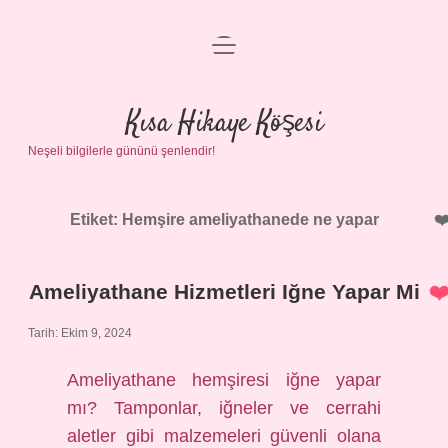
menüyü
Anasayfa
aç
Gizlilik Politikası
Kısa Hikaye Köşesi
Neşeli bilgilerle gününü şenlendir!
Yasal Uyarı
Hakkımızda
Etiket:
Hemşire ameliyathanede ne yapar
Ameliyathane Hizmetleri Iğne Yapar Mi
Tarih: Ekim 9, 2024
Ameliyathane hemşiresi iğne yapar
mı? Tamponlar, iğneler ve cerrahi
aletler gibi malzemeleri güvenli olana