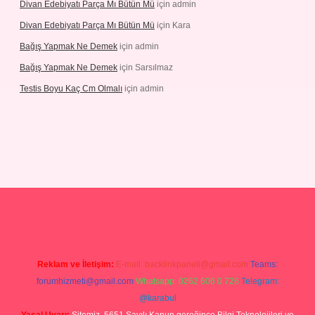
Divan Edebiyatı Parça Mı Bütün Mü
için
admin
Divan Edebiyatı Parça Mı Bütün Mü
için
Kara
Bağış Yapmak Ne Demek
için
admin
Bağış Yapmak Ne Demek
için
Sarsılmaz
Testis Boyu Kaç Cm Olmalı
için
admin
no giriş
Reklam ve İletişim:
E-mail:
backlinkpaneli@gmail.com
Teams:
forumhizmeti@gmail.com
Whatsapp: 0262 606 0 726
Telegram:
@karabul