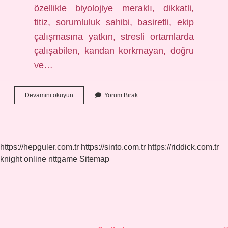
özellikle biyolojiye meraklı, dikkatli,
titiz, sorumluluk sahibi, basiretli, ekip
çalışmasına yatkın, stresli ortamlarda
çalışabilen, kandan korkmayan, doğru
ve…
Ameliyathane
Devamını okuyun
Yorum Bırak
Hizmetleri
Iğne
Yapar
Mi
https://hepguler.com.tr
https://sinto.com.tr
https://riddick.com.tr
knight online
nttgame
Sitemap
Sidebar