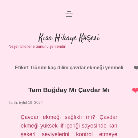
menüyü
Anasayfa
aç
Gizlilik Politikası
Kısa Hikaye Köşesi
Neşeli bilgilerle gününü şenlendir!
Yasal Uyarı
Hakkımızda
Etiket:
Günde kaç dilim çavdar ekmeği yenmeli
Tam Buğday Mı Çavdar Mı
Tarih: Eylül 19, 2024
Çavdar ekmeği sağlıklı mı? Çavdar
ekmeği yüksek lif içeriği sayesinde kan
şekeri seviyelerini kontrol etmeye