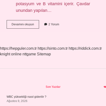
potasyum ve B vitamini içerir. Çavdar
unundan yapılan…
Tam
Devamını okuyun
2 Yorum
Buğday
Mı
Çavdar
Mı
https://hepguler.com.tr
https://sinto.com.tr
https://riddick.com.tr
knight online
nttgame
Sitemap
Sidebar
Son Yazılar
WBC yüksekliği nasıl giderilir ?
Ağustos 9, 2026