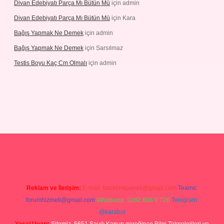
Divan Edebiyatı Parça Mı Bütün Mü
için
admin
Divan Edebiyatı Parça Mı Bütün Mü
için
Kara
Bağış Yapmak Ne Demek
için
admin
Bağış Yapmak Ne Demek
için
Sarsılmaz
Testis Boyu Kaç Cm Olmalı
için
admin
no giriş
Reklam ve İletişim:
E-mail:
backlinkpaneli@gmail.com
Teams:
forumhizmeti@gmail.com
Whatsapp: 0262 606 0 726
Telegram:
@karabul