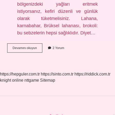
bölgenizdeki yağları eritmek
istiyorsanız, kefiri düzenli ve günlük
olarak tüketmelisiniz. Lahana,
karnabahar, Brüksel lahanası, brokoli:
bu sebzelerin hepsi sağlıklıdır. Diyet…
Erkek
Devamını okuyun
2 Yorum
Göbek
Eritmek
Için
Ne
Yapmalı
https://hepguler.com.tr
https://sinto.com.tr
https://riddick.com.tr
knight online
nttgame
Sitemap
Sidebar