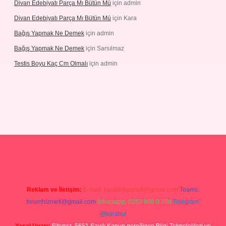
Divan Edebiyatı Parça Mı Bütün Mü
için
admin
Divan Edebiyatı Parça Mı Bütün Mü
için
Kara
Bağış Yapmak Ne Demek
için
admin
Bağış Yapmak Ne Demek
için
Sarsılmaz
Testis Boyu Kaç Cm Olmalı
için
admin
no giriş
Reklam ve İletişim:
E-mail:
backlinkpaneli@gmail.com
Teams:
forumhizmeti@gmail.com
Whatsapp: 0262 606 0 726
Telegram:
@karabul