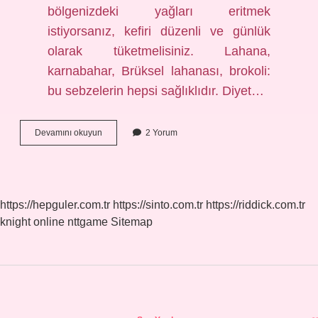
bölgenizdeki yağları eritmek
istiyorsanız, kefiri düzenli ve günlük
olarak tüketmelisiniz. Lahana,
karnabahar, Brüksel lahanası, brokoli:
bu sebzelerin hepsi sağlıklıdır. Diyet…
Erkek
Devamını okuyun
2 Yorum
Göbek
Eritmek
Için
Ne
Yapmalı
https://hepguler.com.tr
https://sinto.com.tr
https://riddick.com.tr
knight online
nttgame
Sitemap
Sidebar