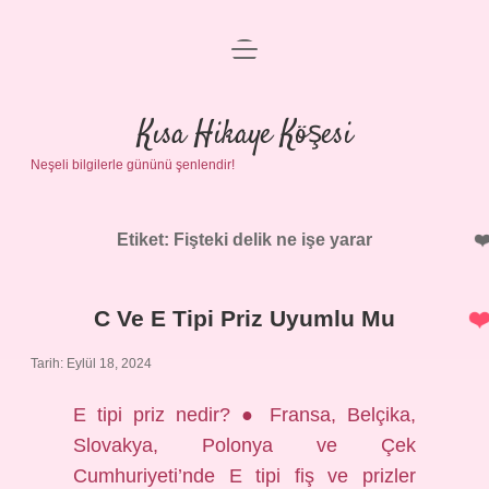
menüyü
Anasayfa
aç
Gizlilik Politikası
Kısa Hikaye Köşesi
Neşeli bilgilerle gününü şenlendir!
Yasal Uyarı
Hakkımızda
Etiket:
Fişteki delik ne işe yarar
C Ve E Tipi Priz Uyumlu Mu
Tarih: Eylül 18, 2024
E tipi priz nedir? ● Fransa, Belçika,
Slovakya, Polonya ve Çek
Cumhuriyeti’nde E tipi fiş ve prizler