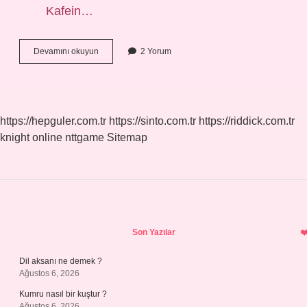
Kafein…
Çekirdek
Devamını okuyun
2 Yorum
Kahve
Sağlıklı
Mı
https://hepguler.com.tr
https://sinto.com.tr
https://riddick.com.tr
knight online
nttgame
Sitemap
Sidebar
Son Yazılar
Dil aksanı ne demek ?
Ağustos 6, 2026
Kumru nasıl bir kuştur ?
Ağustos 6, 2026