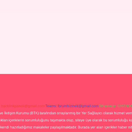
:
backlinkpaneli@gmail.com
Teams:
forumhizmeti@gmail.com
Whatsapp: 0262 606
ve İletişim Kurumu (BTK) tarafından onaylanmış bir Yer Sağlayıcı olarak hizmet verm
rı içeriklerin sorumluluğunu taşımakta olup, siteye üye olarak bu sorumluluğu kabul
a kendi hazırladığımız makaleler paylaşılmaktadır. Burada yer alan içerikler haber 