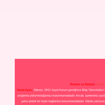
Reklam ve İletişim:
E-mail
Yasal Uyarı:
Sitemiz, 5651 Sayılı Kanun gereğince Bilgi Teknolojileri 
araştırma yükümlülüğümüz bulunmamaktadır. Ancak, üyelerimiz yazdıkla
şahıs şirketi ile hiçbir bağlantısı bulunmamaktadır. Sitede yalnızc