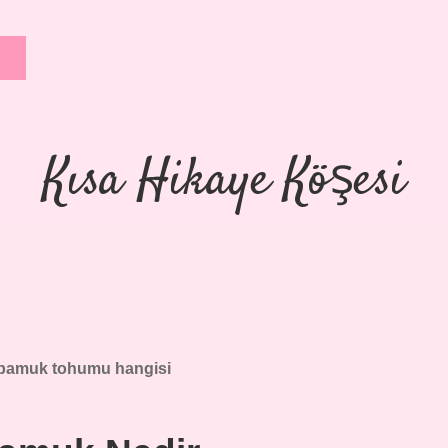
Kısa Hikaye Köşesi
 pamuk tohumu hangisi