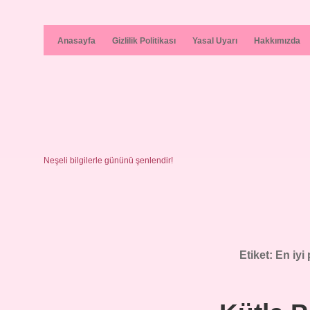
Anasayfa
Gizlilik Politikası
Yasal Uyarı
Hakkımızda
Neşeli bilgilerle gününü şenlendir!
Etiket:
En iyi