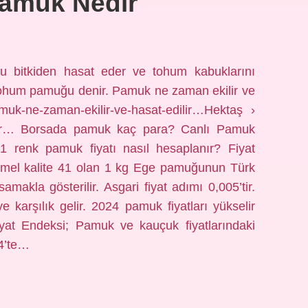
Pamuk Nedir
 bitkiden hasat eder ve tohum kabuklarını
tohum pamuğu denir. Pamuk ne zaman ekilir ve
uk-ne-zaman-ekilir-ve-hasat-edilir…Hektaş ›
ilir… Borsada pamuk kaç para? Canlı Pamuk
1 renk pamuk fiyatı nasıl hesaplanır? Fiyat
 Temel kalite 41 olan 1 kg Ege pamuğunun Türk
amakla gösterilir. Asgari fiyat adımı 0,005’tir.
e karşılık gelir. 2024 pamuk fiyatları yükselir
at Endeksi; Pamuk ve kauçuk fiyatlarındaki
24’te…