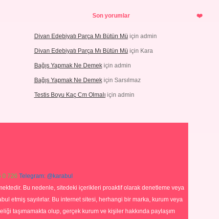
Son yorumlar
Divan Edebiyatı Parça Mı Bütün Mü
için
admin
Divan Edebiyatı Parça Mı Bütün Mü
için
Kara
Bağış Yapmak Ne Demek
için
admin
Bağış Yapmak Ne Demek
için
Sarsılmaz
Testis Boyu Kaç Cm Olmalı
için
admin
 0 726
Telegram: @karabul
ektedir. Bu nedenle, sitedeki içerikleri proaktif olarak denetleme veya
 etmiş sayılırlar. Bu internet sitesi, herhangi bir marka, kurum veya
niteliği taşımamakta olup, gerçek kurum ve kişiler hakkında paylaşım