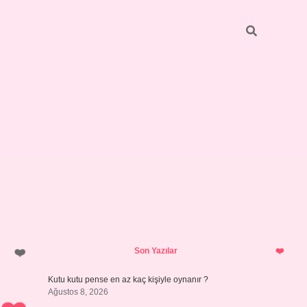
Sidebar
vdcasino giriş
Son Yazılar
Kutu kutu pense en az kaç kişiyle oynanır ?
Ağustos 8, 2026