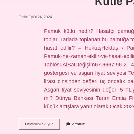
Kütle 
Tarih: Eylül 24, 2024
Pamuk kütlü nedir? Hasatçı pamuğu
toplar. Tarlada toplanan bu pamuğa 
hasat edilir? – HektaşHektaş › Pam
Pamuk-ne-zaman-ekilir-ve-hasat-ed
TablosuAlSatDeğişim67.6667.96-2. 4
göstergesi ve asgari fiyat seviyesi
lirası cinsinden değeri üç ondalık bas
Asgari fiyat seviyesinin değeri 5 TL’y
mi? Dünya Bankası Tarım Emtia Fiy
küçük artışlara yanıt olarak Ocak 20
Kütle
Devamını okuyun
2 Yorum
Pamuk