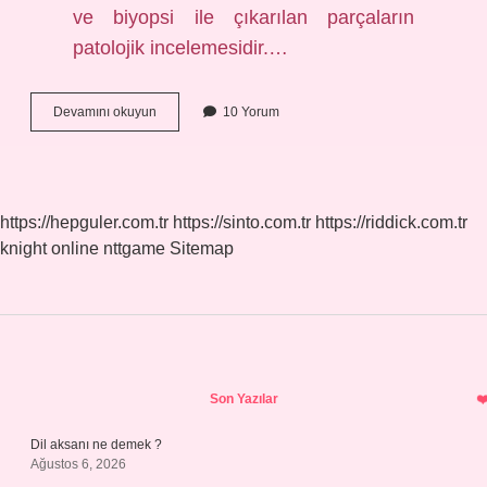
ve biyopsi ile çıkarılan parçaların
patolojik incelemesidir.…
Kanser
Devamını okuyun
10 Yorum
Kaşıntısı
Nasıl
Anlaşılır
https://hepguler.com.tr
https://sinto.com.tr
https://riddick.com.tr
knight online
nttgame
Sitemap
Sidebar
Son Yazılar
Dil aksanı ne demek ?
Ağustos 6, 2026