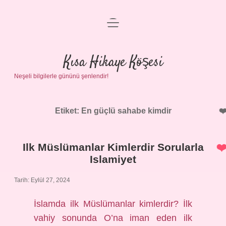
menüyü
Anasayfa
aç
Gizlilik Politikası
Kısa Hikaye Köşesi
Neşeli bilgilerle gününü şenlendir!
Yasal Uyarı
Hakkımızda
Etiket:
En güçlü sahabe kimdir
Ilk Müslümanlar Kimlerdir Sorularla
Islamiyet
Tarih: Eylül 27, 2024
İslamda ilk Müslümanlar kimlerdir? İlk
vahiy sonunda O’na iman eden ilk