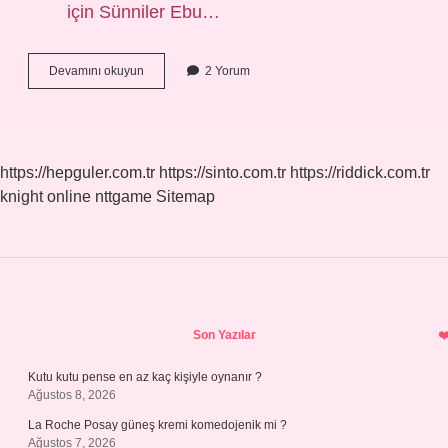
için Sünniler Ebu…
Ilk
Devamını okuyun
2 Yorum
Müslümanlar
Kimlerdir
Sorularla
Islamiyet
https://hepguler.com.tr
https://sinto.com.tr
https://riddick.com.tr
knight online
nttgame
Sitemap
Sidebar
Son Yazılar
Kutu kutu pense en az kaç kişiyle oynanır ?
Ağustos 8, 2026
La Roche Posay güneş kremi komedojenik mi ?
Ağustos 7, 2026