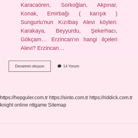
Karacaören, Sorkoğlan, Akpınar,
Konak, Emirbağı ( karışık )
Sungurlu’nun Kızılbaş Alevi köyleri:
Karakaya, Beyyurdu, Şekerhacı,
Gökçam… Erzincan’ın hangi ilçeleri
Alevi? Erzincan…
Akpınar
Devamını okuyun
14 Yorum
Köyü
Alevi
Mi
https://hepguler.com.tr
https://sinto.com.tr
https://riddick.com.tr
knight online
nttgame
Sitemap