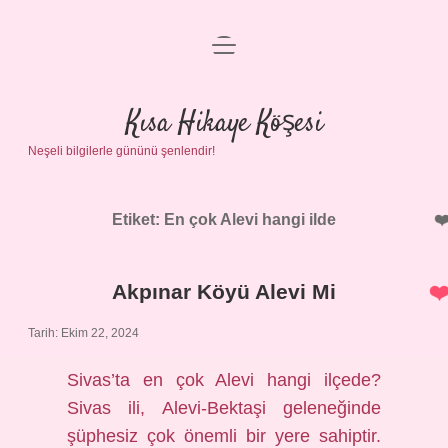
menüyü
Anasayfa
aç
Gizlilik Politikası
Kısa Hikaye Köşesi
Neşeli bilgilerle gününü şenlendir!
Yasal Uyarı
Hakkımızda
Etiket:
En çok Alevi hangi ilde
Akpınar Köyü Alevi Mi
Tarih: Ekim 22, 2024
Sivas’ta en çok Alevi hangi ilçede?
Sivas ili, Alevi-Bektaşi geleneğinde
şüphesiz çok önemli bir yere sahiptir.