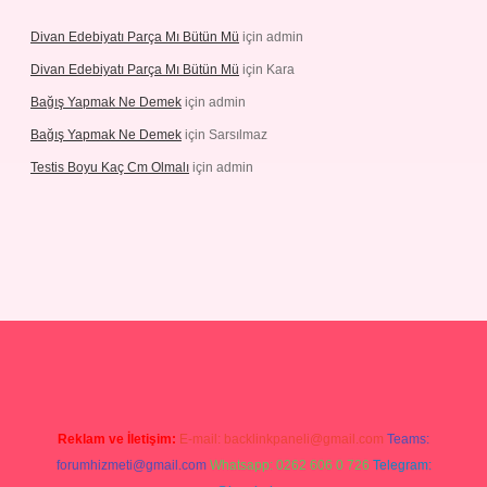
Divan Edebiyatı Parça Mı Bütün Mü
için
admin
Divan Edebiyatı Parça Mı Bütün Mü
için
Kara
Bağış Yapmak Ne Demek
için
admin
Bağış Yapmak Ne Demek
için
Sarsılmaz
Testis Boyu Kaç Cm Olmalı
için
admin
no giriş
Reklam ve İletişim:
E-mail:
backlinkpaneli@gmail.com
Teams:
forumhizmeti@gmail.com
Whatsapp: 0262 606 0 726
Telegram: