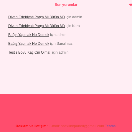
Son yorumlar
Divan Edebiyatı Parça Mı Bütün Mü
için
admin
Divan Edebiyatı Parça Mı Bütün Mü
için
Kara
Bağış Yapmak Ne Demek
için
admin
Bağış Yapmak Ne Demek
için
Sarsılmaz
Testis Boyu Kaç Cm Olmalı
için
admin
no giriş
Reklam ve İletişim:
E-mail:
backlinkpaneli@gmail.com
Teams: