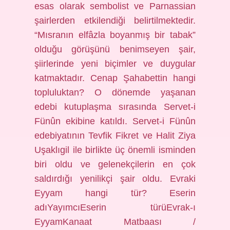
esas olarak sembolist ve Parnassian
şairlerden etkilendiği belirtilmektedir.
“Mısranın elfâzla boyanmış bir tabak”
olduğu görüşünü benimseyen şair,
şiirlerinde yeni biçimler ve duygular
katmaktadır. Cenap Şahabettin hangi
topluluktan? O dönemde yaşanan
edebi kutuplaşma sırasında Servet-i
Fünûn ekibine katıldı. Servet-i Fünûn
edebiyatının Tevfik Fikret ve Halit Ziya
Uşaklıgil ile birlikte üç önemli isminden
biri oldu ve gelenekçilerin en çok
saldırdığı yenilikçi şair oldu. Evraki
Eyyam hangi tür? Eserin
adıYayımcıEserin türüEvrak-ı
EyyamKanaat Matbaası /