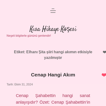
menüyü
Anasayfa
aç
Gizlilik Politikası
Kısa Hikaye Köşesi
Neşeli bilgilerle gününü şenlendir!
Yasal Uyarı
Hakkımızda
Etiket:
Elhanı Şita şiiri hangi akımın etkisiyle
yazılmıştır
Cenap Hangi Akım
Tarih: Ekim 31, 2024
Cenap Şahabettin hangi sanat
anlayışıdır? Özet: Cenap Şahabettin’in