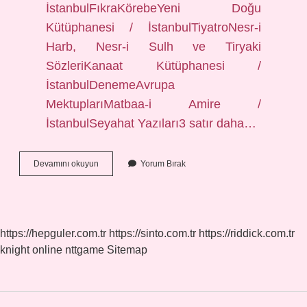
İstanbulFıkraKörebeYeni Doğu
Kütüphanesi / İstanbulTiyatroNesr-i
Harb, Nesr-i Sulh ve Tiryaki
SözleriKanaat Kütüphanesi /
İstanbulDenemeAvrupa
MektuplarıMatbaa-i Amire /
İstanbulSeyahat Yazıları3 satır daha…
Cenap
Devamını okuyun
Yorum Bırak
Hangi
Akım
https://hepguler.com.tr
https://sinto.com.tr
https://riddick.com.tr
knight online
nttgame
Sitemap