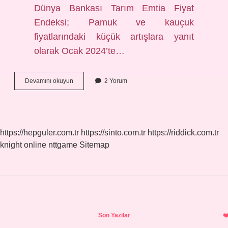
Dünya Bankası Tarım Emtia Fiyat
Endeksi; Pamuk ve kauçuk
fiyatlarındaki küçük artışlara yanıt
olarak Ocak 2024’te…
Kütle
Devamını okuyun
2 Yorum
Pamuk
Nedir
https://hepguler.com.tr
https://sinto.com.tr
https://riddick.com.tr
knight online
nttgame
Sitemap
Sidebar
Son Yazılar