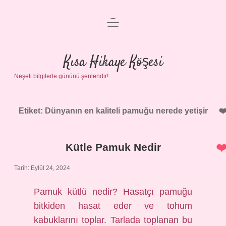
menüyü
Anasayfa
aç
Gizlilik Politikası
Kısa Hikaye Köşesi
Neşeli bilgilerle gününü şenlendir!
Yasal Uyarı
Hakkımızda
Etiket:
Dünyanın en kaliteli pamuğu nerede yetişir
Kütle Pamuk Nedir
Tarih: Eylül 24, 2024
Pamuk kütlü nedir? Hasatçı pamuğu
bitkiden hasat eder ve tohum
kabuklarını toplar. Tarlada toplanan bu