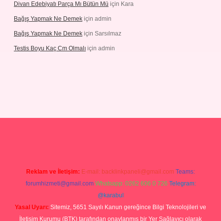
Divan Edebiyatı Parça Mı Bütün Mü
için
Kara
Bağış Yapmak Ne Demek
için
admin
Bağış Yapmak Ne Demek
için
Sarsılmaz
Testis Boyu Kaç Cm Olmalı
için
admin
ino giriş
Reklam ve İletişim:
E-mail:
backlinkpaneli@gmail.com
Teams:
forumhizmeti@gmail.com
Whatsapp: 0262 606 0 726
Telegram:
@karabul
Yasal Uyarı:
Sitemiz, 5651 Sayılı Kanun gereğince Bilgi Teknolojileri ve
İletişim Kurumu (BTK) tarafından onaylanmış bir Yer Sağlayıcı olarak