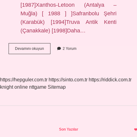
[1987]Xanthos-Letoon (Antalya –
Muğla) [ 1988 ] ]Safranbolu Şehri
(Karabük) [1994]Truva Antik Kenti
(Çanakkale) [1998]Daha…
Dünyanın
Devamını okuyun
2 Yorum
Ortak
Mirası
Ne
Demek
https://hepguler.com.tr
https://sinto.com.tr
https://riddick.com.tr
knight online
nttgame
Sitemap
Sidebar
Son Yazılar