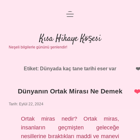
menüyü
Anasayfa
aç
Gizlilik Politikası
Kısa Hikaye Köşesi
Neşeli bilgilerle gününü şenlendir!
Yasal Uyarı
Hakkımızda
Etiket:
Dünyada kaç tane tarihi eser var
Dünyanın Ortak Mirası Ne Demek
Tarih: Eylül 22, 2024
Ortak miras nedir? Ortak miras,
insanların geçmişten geleceğe
nesillerine bıraktıkları maddi ve manevi