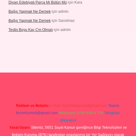
Divan Edebiyatı Parça Mı Bütün Mü
için
Kara
Bağış Yapmak Ne Demek
için
admin
Bağış Yapmak Ne Demek
için
Sarsılmaz
Testis Boyu Kaç Cm Olmalı
için
admin
no giriş
Reklam ve İletişim:
E-mail:
backlinkpaneli@gmail.com
Teams:
forumhizmeti@gmail.com
Whatsapp: 0262 606 0 726
Telegram:
@karabul
Yasal Uyarı:
Sitemiz, 5651 Sayılı Kanun gereğince Bilgi Teknolojileri ve
İletişim Kurumu (BTK) tarafından onaylanmış bir Yer Sağlayıcı olarak