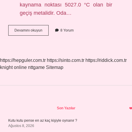
kaynama noktası 5027.0 °C olan bir
geçiş metalidir. Oda…
En
Devamını okuyun
8 Yorum
Yüksek
Element
Nedir
https://hepguler.com.tr
https://sinto.com.tr
https://riddick.com.tr
knight online
nttgame
Sitemap
Sidebar
Son Yazılar
Kutu kutu pense en az kaç kişiyle oynanır ?
Ağustos 8, 2026