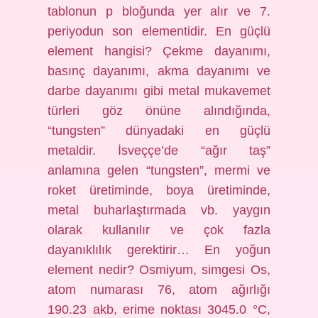
tablonun p bloğunda yer alır ve 7.
periyodun son elementidir. En güçlü
element hangisi? Çekme dayanımı,
basınç dayanımı, akma dayanımı ve
darbe dayanımı gibi metal mukavemet
türleri göz önüne alındığında,
“tungsten” dünyadaki en güçlü
metaldir. İsveççe’de “ağır taş”
anlamına gelen “tungsten”, mermi ve
roket üretiminde, boya üretiminde,
metal buharlaştırmada vb. yaygın
olarak kullanılır ve çok fazla
dayanıklılık gerektirir… En yoğun
element nedir? Osmiyum, simgesi Os,
atom numarası 76, atom ağırlığı
190.23 akb, erime noktası 3045.0 °C,