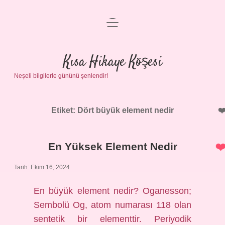
menüyü
Anasayfa
aç
Gizlilik Politikası
Kısa Hikaye Köşesi
Neşeli bilgilerle gününü şenlendir!
Yasal Uyarı
Hakkımızda
Etiket:
Dört büyük element nedir
En Yüksek Element Nedir
Tarih: Ekim 16, 2024
En büyük element nedir? Oganesson;
Sembolü Og, atom numarası 118 olan
sentetik bir elementtir. Periyodik