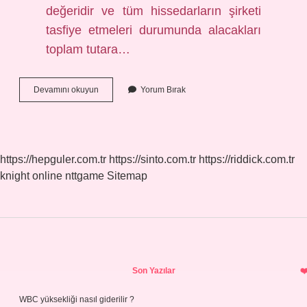
değeridir ve tüm hissedarların şirketi
tasfiye etmeleri durumunda alacakları
toplam tutara…
Hisse
Devamını okuyun
Yorum Bırak
Senedinin
Defter
Değeri
Nedir
https://hepguler.com.tr
https://sinto.com.tr
https://riddick.com.tr
knight online
nttgame
Sitemap
Sidebar
Son Yazılar
WBC yüksekliği nasıl giderilir ?