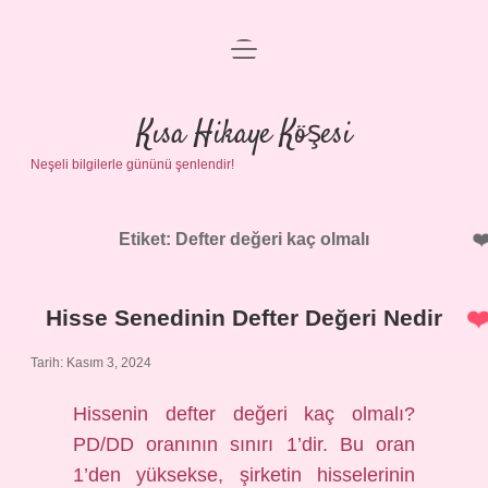
menüyü
Anasayfa
aç
Gizlilik Politikası
Kısa Hikaye Köşesi
Neşeli bilgilerle gününü şenlendir!
Yasal Uyarı
Hakkımızda
Etiket:
Defter değeri kaç olmalı
Hisse Senedinin Defter Değeri Nedir
Tarih: Kasım 3, 2024
Hissenin defter değeri kaç olmalı?
PD/DD oranının sınırı 1’dir. Bu oran
1’den yüksekse, şirketin hisselerinin