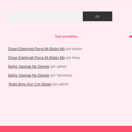
Arama
Son yorumlar
Divan Edebiyatı Parça Mı Bütün Mü
için
admin
Divan Edebiyatı Parça Mı Bütün Mü
için
Kara
Bağış Yapmak Ne Demek
için
admin
Bağış Yapmak Ne Demek
için
Sarsılmaz
Testis Boyu Kaç Cm Olmalı
için
admin
 giriş