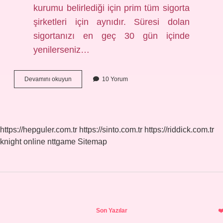
kurumu belirlediği için prim tüm sigorta
şirketleri için aynıdır. Süresi dolan
sigortanızı en geç 30 gün içinde
yenilerseniz…
Dask
Devamını okuyun
10 Yorum
Yenileme
Numarası
Ne
Demek
https://hepguler.com.tr
https://sinto.com.tr
https://riddick.com.tr
knight online
nttgame
Sitemap
Sidebar
Son Yazılar