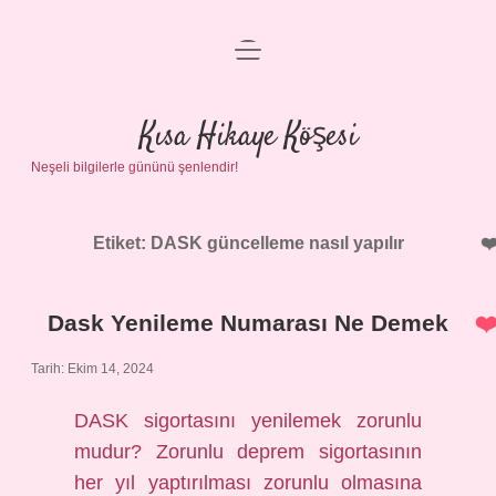
menüyü
Anasayfa
aç
Gizlilik Politikası
Kısa Hikaye Köşesi
Neşeli bilgilerle gününü şenlendir!
Yasal Uyarı
Hakkımızda
Etiket:
DASK güncelleme nasıl yapılır
Dask Yenileme Numarası Ne Demek
Tarih: Ekim 14, 2024
DASK sigortasını yenilemek zorunlu
mudur? Zorunlu deprem sigortasının
her yıl yaptırılması zorunlu olmasına