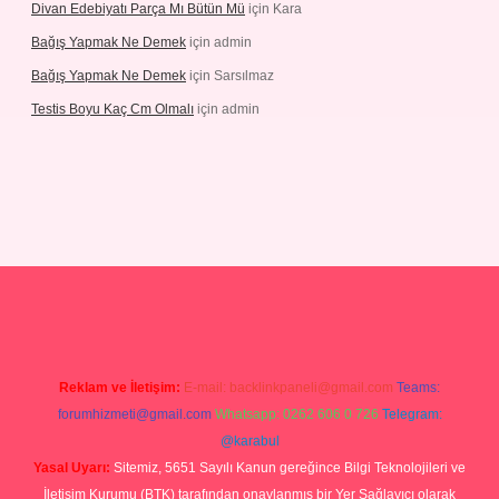
Divan Edebiyatı Parça Mı Bütün Mü
için
Kara
Bağış Yapmak Ne Demek
için
admin
Bağış Yapmak Ne Demek
için
Sarsılmaz
Testis Boyu Kaç Cm Olmalı
için
admin
ino giriş
Reklam ve İletişim:
E-mail:
backlinkpaneli@gmail.com
Teams:
forumhizmeti@gmail.com
Whatsapp: 0262 606 0 726
Telegram:
@karabul
Yasal Uyarı:
Sitemiz, 5651 Sayılı Kanun gereğince Bilgi Teknolojileri ve
İletişim Kurumu (BTK) tarafından onaylanmış bir Yer Sağlayıcı olarak