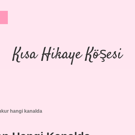
Kısa Hikaye Köşesi
kur hangi kanalda