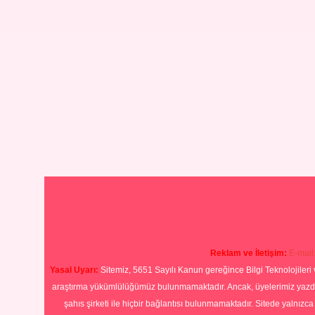
Reklam ve İletişim:
E-mail
Yasal Uyarı:
Sitemiz, 5651 Sayılı Kanun gereğince Bilgi Teknolojileri 
araştırma yükümlülüğümüz bulunmamaktadır. Ancak, üyelerimiz yazdıkla
şahıs şirketi ile hiçbir bağlantısı bulunmamaktadır. Sitede yalnızc