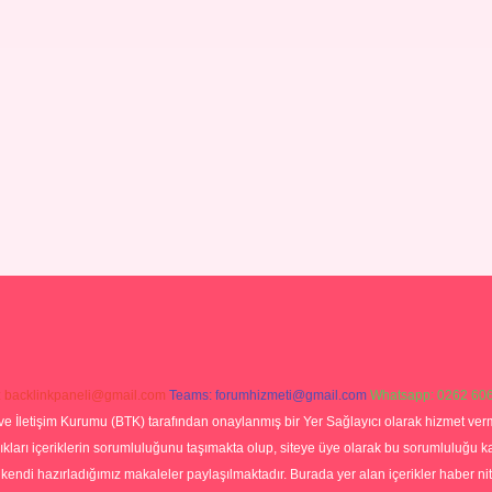
:
backlinkpaneli@gmail.com
Teams:
forumhizmeti@gmail.com
Whatsapp: 0262 606
ve İletişim Kurumu (BTK) tarafından onaylanmış bir Yer Sağlayıcı olarak hizmet verm
rı içeriklerin sorumluluğunu taşımakta olup, siteye üye olarak bu sorumluluğu kabul
a kendi hazırladığımız makaleler paylaşılmaktadır. Burada yer alan içerikler haber 