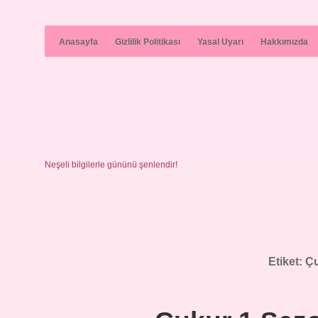
Anasayfa
Gizlilik Politikası
Yasal Uyarı
Hakkımızda
Neşeli bilgilerle gününü şenlendir!
Etiket:
Çu