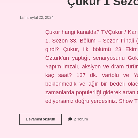
Çukur 1 Sez
Tarih: Eylül 22, 2024
Çukur hangi kanalda? TVÇukur / Kan
1. Sezon 33. Bölüm – Sezon Finali 
girdi? Çukur, ilk bölümü 23 Ekim
Öztürk’ün yaptığı, senaryosunu Gö
Yapım imzalı, aksiyon ve dram türün
kaç saat? 137 dk. Vartolu ve Ya
beklenmedik ve ağır bir bedeli olac
zamanlarda popülerliği giderek artan 
ediyorsanız doğru yerdesiniz. Show
Çukur
Devamını okuyun
2 Yorum
1
Sezon
Hangi