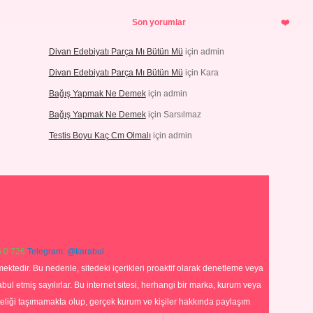
Son yorumlar
Divan Edebiyatı Parça Mı Bütün Mü
için
admin
Divan Edebiyatı Parça Mı Bütün Mü
için
Kara
Bağış Yapmak Ne Demek
için
admin
Bağış Yapmak Ne Demek
için
Sarsılmaz
Testis Boyu Kaç Cm Olmalı
için
admin
 0 726
Telegram: @karabul
ektedir. Bu nedenle, sitedeki içerikleri proaktif olarak denetleme veya
 etmiş sayılırlar. Bu internet sitesi, herhangi bir marka, kurum veya
niteliği taşımamakta olup, gerçek kurum ve kişiler hakkında paylaşım