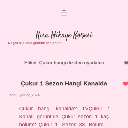
menüyü
Anasayfa
aç
Gizlilik Politikası
Kısa Hikaye Köşesi
Neşeli bilgilerle gününü şenlendir!
Yasal Uyarı
Hakkımızda
Etiket:
Çukur hangi diziden uyarlama
Çukur 1 Sezon Hangi Kanalda
Tarih: Eylül 22, 2024
Çukur hangi kanalda? TVÇukur /
Kanalı görüntüle Çukur sezon 1 kaç
bölüm? Çukur 1. Sezon 33. Bölüm –