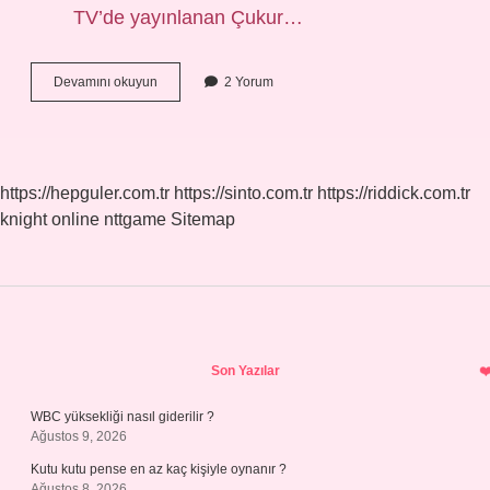
TV’de yayınlanan Çukur…
Çukur
Devamını okuyun
2 Yorum
1
Sezon
Hangi
Kanalda
https://hepguler.com.tr
https://sinto.com.tr
https://riddick.com.tr
knight online
nttgame
Sitemap
Sidebar
Son Yazılar
WBC yüksekliği nasıl giderilir ?
Ağustos 9, 2026
Kutu kutu pense en az kaç kişiyle oynanır ?
Ağustos 8, 2026