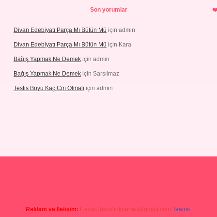
Son yorumlar
Divan Edebiyatı Parça Mı Bütün Mü
için
admin
Divan Edebiyatı Parça Mı Bütün Mü
için
Kara
Bağış Yapmak Ne Demek
için
admin
Bağış Yapmak Ne Demek
için
Sarsılmaz
Testis Boyu Kaç Cm Olmalı
için
admin
no giriş
Reklam ve İletişim:
E-mail:
backlinkpaneli@gmail.com
Teams: