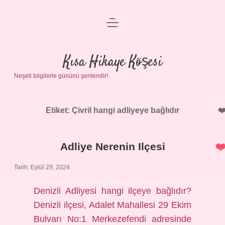
menüyü
Anasayfa
aç
Gizlilik Politikası
Kısa Hikaye Köşesi
Neşeli bilgilerle gününü şenlendir!
Yasal Uyarı
Hakkımızda
Etiket:
Çivril hangi adliyeye bağlıdır
Adliye Nerenin Ilçesi
Tarih: Eylül 29, 2024
Denizli Adliyesi hangi ilçeye bağlıdır?
Denizli ilçesi, Adalet Mahallesi 29 Ekim
Bulvarı No:1 Merkezefendi adresinde