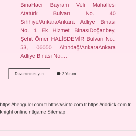
BinaHacı Bayram Veli Mahallesi
Atatürk Bulvarı No. 40
Sıhhiye/AnkaraAnkara Adliye Binası
No. 1 Ek Hizmet BinasıDoğanbey,
Şehit Ömer HALİSDEMİR Bulvarı No.:
53, 06050 Altındağ/AnkaraAnkara
Adliye Binası No.…
Adliye
Devamını okuyun
2 Yorum
Nerenin
Ilçesi
https://hepguler.com.tr
https://sinto.com.tr
https://riddick.com.tr
knight online
nttgame
Sitemap