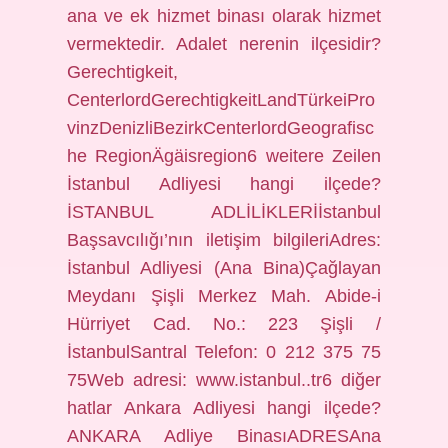
ana ve ek hizmet binası olarak hizmet
vermektedir. Adalet nerenin ilçesidir?
Gerechtigkeit,
CenterlordGerechtigkeitLandTürkeiPro
vinzDenizliBezirkCenterlordGeografisc
he RegionÄgäisregion6 weitere Zeilen
İstanbul Adliyesi hangi ilçede?
İSTANBUL ADLİLİKLERİİstanbul
Başsavcılığı’nın iletişim bilgileriAdres:
İstanbul Adliyesi (Ana Bina)Çağlayan
Meydanı Şişli Merkez Mah. Abide-i
Hürriyet Cad. No.: 223 Şişli /
İstanbulSantral Telefon: 0 212 375 75
75Web adresi: www.istanbul..tr6 diğer
hatlar Ankara Adliyesi hangi ilçede?
ANKARA Adliye BinasıADRESAna