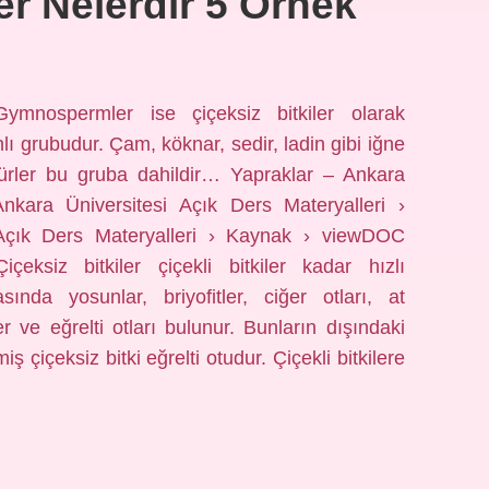
ler Nelerdir 5 Örnek
Gymnospermler ise çiçeksiz bitkiler olarak
anlı grubudur. Çam, köknar, sedir, ladin gibi iğne
 türler bu gruba dahildir… Yapraklar – Ankara
Ankara Üniversitesi Açık Ders Materyalleri ›
Açık Ders Materyalleri › Kaynak › viewDOC
içeksiz bitkiler çiçekli bitkiler kadar hızlı
sında yosunlar, briyofitler, ciğer otları, at
nler ve eğrelti otları bulunur. Bunların dışındaki
miş çiçeksiz bitki eğrelti otudur. Çiçekli bitkilere