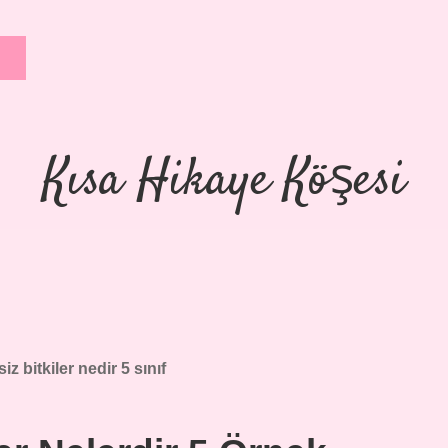
Kısa Hikaye Köşesi
iz bitkiler nedir 5 sınıf