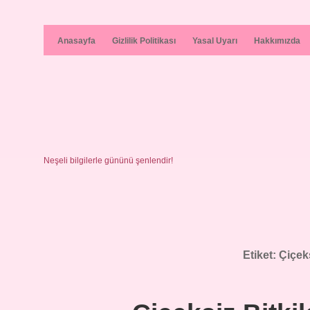
Anasayfa
Gizlilik Politikası
Yasal Uyarı
Hakkımızda
Neşeli bilgilerle gününü şenlendir!
Etiket:
Çiçeks