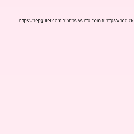
Nelerdir
5
Örnek
https://hepguler.com.tr
https://sinto.com.tr
https://riddic