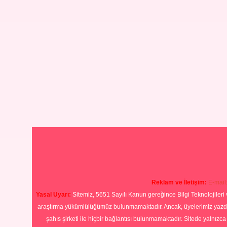
Reklam ve İletişim:
E-mail
Yasal Uyarı:
Sitemiz, 5651 Sayılı Kanun gereğince Bilgi Teknolojileri 
araştırma yükümlülüğümüz bulunmamaktadır. Ancak, üyelerimiz yazdıkla
şahıs şirketi ile hiçbir bağlantısı bulunmamaktadır. Sitede yalnızc