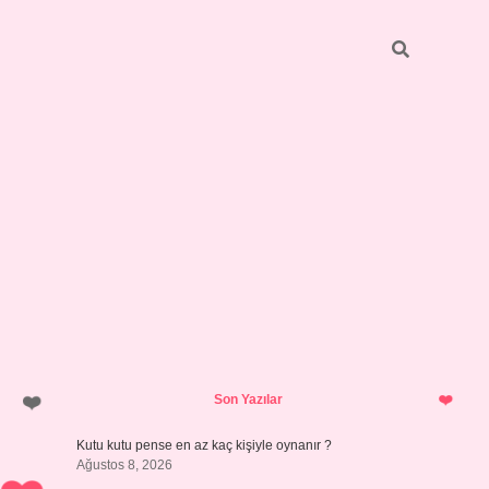
Sidebar
vdcasino giriş
Son Yazılar
Kutu kutu pense en az kaç kişiyle oynanır ?
Ağustos 8, 2026