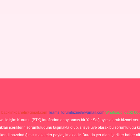
:
backlinkpaneli@gmail.com
Teams:
forumhizmeti@gmail.com
Whatsapp: 0262 606
ve İletişim Kurumu (BTK) tarafından onaylanmış bir Yer Sağlayıcı olarak hizmet verm
rı içeriklerin sorumluluğunu taşımakta olup, siteye üye olarak bu sorumluluğu kabul
a kendi hazırladığımız makaleler paylaşılmaktadır. Burada yer alan içerikler haber 