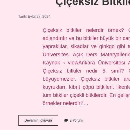
Çiçeksiz Bitki
Tarih: Eylül 27, 2024
Çiçeksiz bitkiler nelerdir örnek? 
adlandırılır ve bu bitkiler büyük bir c
yapraklılar, sikadlar ve ginkgo gibi
Üniversitesi Açık Ders Materyalleri
Kaynak › viewAnkara Üniversitesi 
Çiçeksiz bitkiler nedir 5. sınıf? Ç
büyüyemezler. Çiçeksiz bitkiler ara
kuyrukları, kibrit çöpü bitkileri, like
tüm bitkiler çiçekli bitkilerdir. En geliş
örnekler nelerdir?…
Çiçeksiz
Devamını okuyun
2 Yorum
Bitkiler