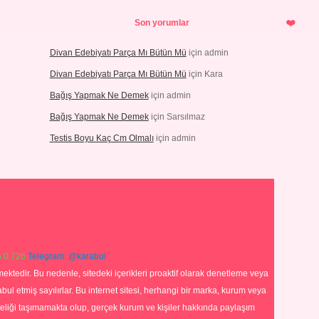
Son yorumlar
Divan Edebiyatı Parça Mı Bütün Mü
için
admin
Divan Edebiyatı Parça Mı Bütün Mü
için
Kara
Bağış Yapmak Ne Demek
için
admin
Bağış Yapmak Ne Demek
için
Sarsılmaz
Testis Boyu Kaç Cm Olmalı
için
admin
 0 726
Telegram: @karabul
ektedir. Bu nedenle, sitedeki içerikleri proaktif olarak denetleme veya
 etmiş sayılırlar. Bu internet sitesi, herhangi bir marka, kurum veya
niteliği taşımamakta olup, gerçek kurum ve kişiler hakkında paylaşım