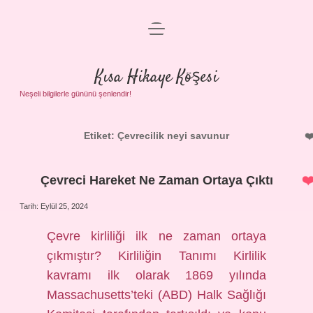
menüyü
Anasayfa
aç
Gizlilik Politikası
Kısa Hikaye Köşesi
Yasal Uyarı
Neşeli bilgilerle gününü şenlendir!
Hakkımızda
Etiket:
Çevrecilik neyi savunur
Çevreci Hareket Ne Zaman Ortaya Çıktı
Tarih: Eylül 25, 2024
Çevre kirliliği ilk ne zaman ortaya
çıkmıştır? Kirliliğin Tanımı Kirlilik
kavramı ilk olarak 1869 yılında
Massachusetts’teki (ABD) Halk Sağlığı