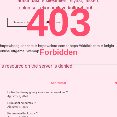
arasındaki etkileşimleri, siyasi, askeri,
403
toplumsal, ekonomik ve kültürel tarih…
Çevreci
Devamını okuyun
2 Yorum
Hareket
Ne
Zaman
Ortaya
Çıktı
https://hepguler.com.tr
https://sinto.com.tr
https://riddick.com.tr
knight
Forbidden
online
nttgame
Sitemap
is resource on the server is denied!
Sidebar
Son Yazılar
La Roche Posay güneş kremi komedojenik mi ?
Ağustos 7, 2026
Dil aksanı ne demek ?
Ağustos 6, 2026
Kumru nasıl bir kuştur ?