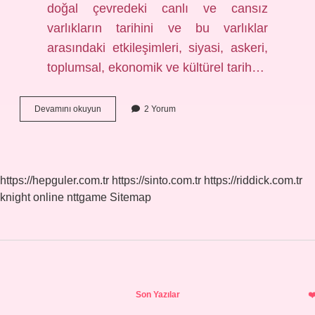
doğal çevredeki canlı ve cansız
varlıkların tarihini ve bu varlıklar
arasındaki etkileşimleri, siyasi, askeri,
toplumsal, ekonomik ve kültürel tarih…
Çevreci
Devamını okuyun
2 Yorum
Hareket
Ne
Zaman
Ortaya
Çıktı
https://hepguler.com.tr
https://sinto.com.tr
https://riddick.com.tr
knight online
nttgame
Sitemap
Sidebar
Son Yazılar