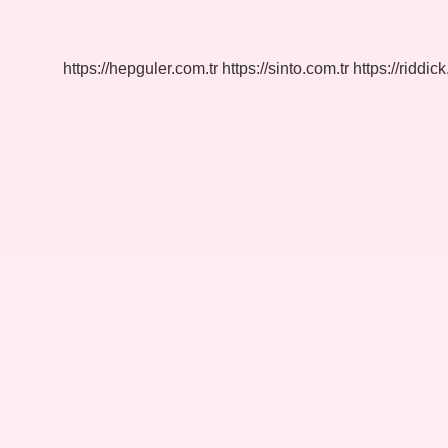
Mı
Çavdar
Mı
https://hepguler.com.tr
https://sinto.com.tr
https://riddic