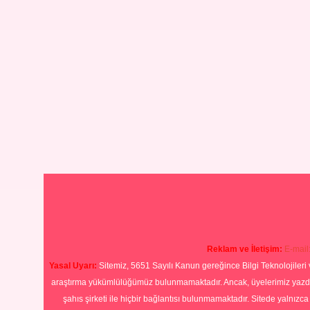
Reklam ve İletişim:
E-mail
Yasal Uyarı:
Sitemiz, 5651 Sayılı Kanun gereğince Bilgi Teknolojileri 
araştırma yükümlülüğümüz bulunmamaktadır. Ancak, üyelerimiz yazdıkla
şahıs şirketi ile hiçbir bağlantısı bulunmamaktadır. Sitede yalnızc