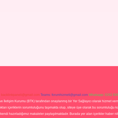
:
backlinkpaneli@gmail.com
Teams:
forumhizmeti@gmail.com
Whatsapp: 0262 606
ve İletişim Kurumu (BTK) tarafından onaylanmış bir Yer Sağlayıcı olarak hizmet verm
rı içeriklerin sorumluluğunu taşımakta olup, siteye üye olarak bu sorumluluğu kabul
a kendi hazırladığımız makaleler paylaşılmaktadır. Burada yer alan içerikler haber 