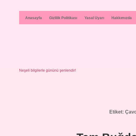
Anasayfa
Gizlilik Politikası
Yasal Uyarı
Hakkımızda
Neşeli bilgilerle gününü şenlendir!
Etiket:
Çavd