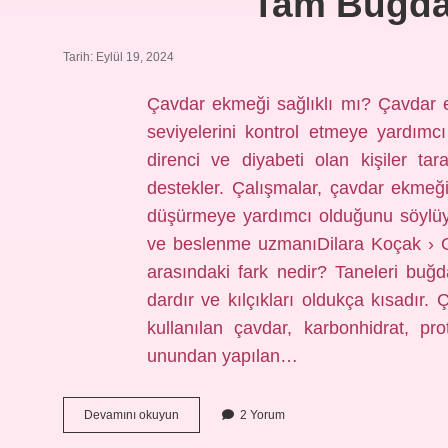
Tam Buğda
Tarih: Eylül 19, 2024
Çavdar ekmeği sağlıklı mı? Çavdar e
seviyelerini kontrol etmeye yardımcı
direnci ve diyabeti olan kişiler ta
destekler. Çalışmalar, çavdar ekmeğini
düşürmeye yardımcı olduğunu söylüy
ve beslenme uzmanıDilara Koçak › 
arasındaki fark nedir? Taneleri bu
dardır ve kılçıkları oldukça kısadı
kullanılan çavdar, karbonhidrat, pr
unundan yapılan…
Tam
Devamını okuyun
2 Yorum
Buğday