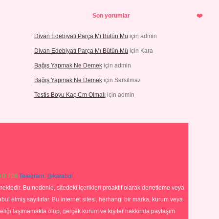
Son yorumlar
Divan Edebiyatı Parça Mı Bütün Mü
için
admin
Divan Edebiyatı Parça Mı Bütün Mü
için
Kara
Bağış Yapmak Ne Demek
için
admin
Bağış Yapmak Ne Demek
için
Sarsılmaz
Testis Boyu Kaç Cm Olmalı
için
admin
 0 726
Telegram: @karabul
ektedir. Bu nedenle, sitedeki içerikleri proaktif olarak denetleme veya
 etmiş sayılırlar. Bu internet sitesi, herhangi bir marka, kurum veya
niteliği taşımamakta olup, gerçek kurum ve kişiler hakkında paylaşım