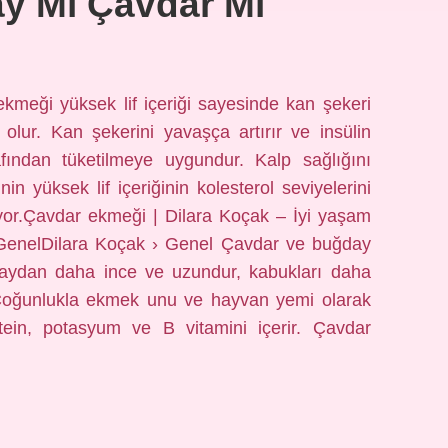
y Mı Çavdar Mı
kmeği yüksek lif içeriği sayesinde kan şekeri
 olur. Kan şekerini yavaşça artırır ve insülin
rafından tüketilmeye uygundur. Kalp sağlığını
n yüksek lif içeriğinin kolesterol seviyelerini
or.Çavdar ekmeği | Dilara Koçak – İyi yaşam
GenelDilara Koçak › Genel Çavdar ve buğday
ğdaydan daha ince ve uzundur, kabukları daha
r. Çoğunlukla ekmek unu ve hayvan yemi olarak
otein, potasyum ve B vitamini içerir. Çavdar