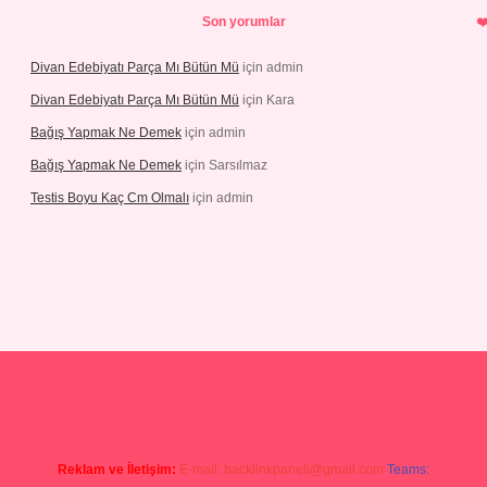
Son yorumlar
Divan Edebiyatı Parça Mı Bütün Mü
için
admin
Divan Edebiyatı Parça Mı Bütün Mü
için
Kara
Bağış Yapmak Ne Demek
için
admin
Bağış Yapmak Ne Demek
için
Sarsılmaz
Testis Boyu Kaç Cm Olmalı
için
admin
no giriş
Reklam ve İletişim:
E-mail:
backlinkpaneli@gmail.com
Teams: