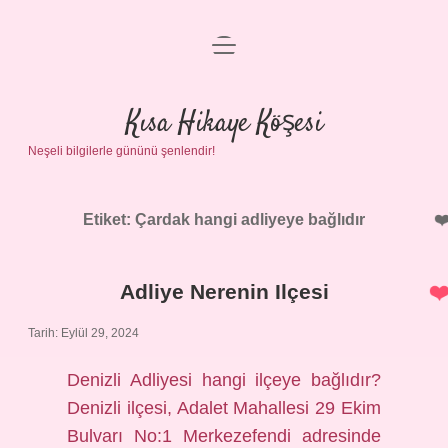
menüyü
Anasayfa
aç
Gizlilik Politikası
Kısa Hikaye Köşesi
Neşeli bilgilerle gününü şenlendir!
Yasal Uyarı
Hakkımızda
Etiket:
Çardak hangi adliyeye bağlıdır
Adliye Nerenin Ilçesi
Tarih: Eylül 29, 2024
Denizli Adliyesi hangi ilçeye bağlıdır?
Denizli ilçesi, Adalet Mahallesi 29 Ekim
Bulvarı No:1 Merkezefendi adresinde