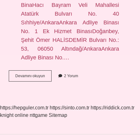
BinaHacı Bayram Veli Mahallesi
Atatürk Bulvarı No. 40
Sıhhiye/AnkaraAnkara Adliye Binası
No. 1 Ek Hizmet BinasıDoğanbey,
Şehit Ömer HALİSDEMİR Bulvarı No.:
53, 06050 Altındağ/AnkaraAnkara
Adliye Binası No.…
Adliye
Devamını okuyun
2 Yorum
Nerenin
Ilçesi
https://hepguler.com.tr
https://sinto.com.tr
https://riddick.com.tr
knight online
nttgame
Sitemap