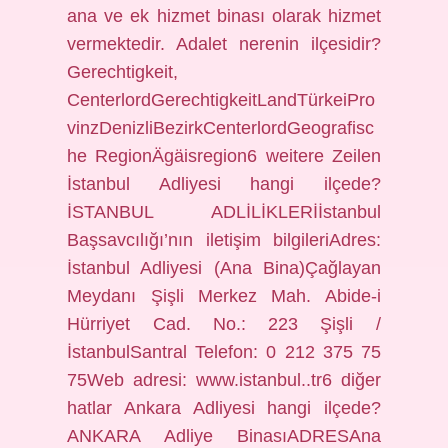
ana ve ek hizmet binası olarak hizmet
vermektedir. Adalet nerenin ilçesidir?
Gerechtigkeit,
CenterlordGerechtigkeitLandTürkeiPro
vinzDenizliBezirkCenterlordGeografisc
he RegionÄgäisregion6 weitere Zeilen
İstanbul Adliyesi hangi ilçede?
İSTANBUL ADLİLİKLERİİstanbul
Başsavcılığı’nın iletişim bilgileriAdres:
İstanbul Adliyesi (Ana Bina)Çağlayan
Meydanı Şişli Merkez Mah. Abide-i
Hürriyet Cad. No.: 223 Şişli /
İstanbulSantral Telefon: 0 212 375 75
75Web adresi: www.istanbul..tr6 diğer
hatlar Ankara Adliyesi hangi ilçede?
ANKARA Adliye BinasıADRESAna