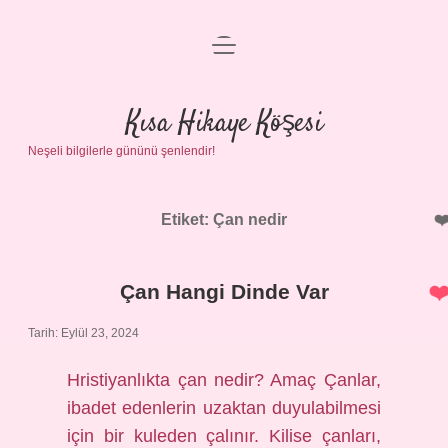
menüyü
Anasayfa
aç
Gizlilik Politikası
Kısa Hikaye Köşesi
Neşeli bilgilerle gününü şenlendir!
Yasal Uyarı
Hakkımızda
Etiket:
Çan nedir
Çan Hangi Dinde Var
Tarih: Eylül 23, 2024
Hristiyanlıkta çan nedir? Amaç Çanlar,
ibadet edenlerin uzaktan duyulabilmesi
için bir kuleden çalınır. Kilise çanları,