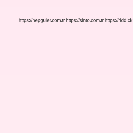
Nelerdir
5
Örnek
https://hepguler.com.tr
https://sinto.com.tr
https://riddic