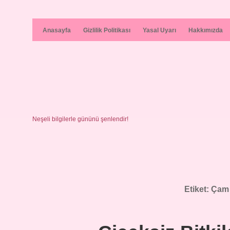
Anasayfa
Gizlilik Politikası
Yasal Uyarı
Hakkımızda
Neşeli bilgilerle gününü şenlendir!
Etiket:
Çam 