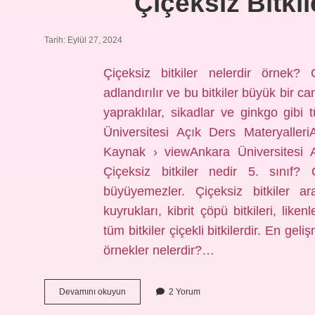
Çiçeksiz Bitki
Tarih: Eylül 27, 2024
Çiçeksiz bitkiler nelerdir örnek? 
adlandırılır ve bu bitkiler büyük bir c
yapraklılar, sikadlar ve ginkgo gibi
Üniversitesi Açık Ders Materyalleri
Kaynak › viewAnkara Üniversitesi 
Çiçeksiz bitkiler nedir 5. sınıf? Ç
büyüyemezler. Çiçeksiz bitkiler ara
kuyrukları, kibrit çöpü bitkileri, like
tüm bitkiler çiçekli bitkilerdir. En geliş
örnekler nelerdir?…
Çiçeksiz
Devamını okuyun
2 Yorum
Bitkiler