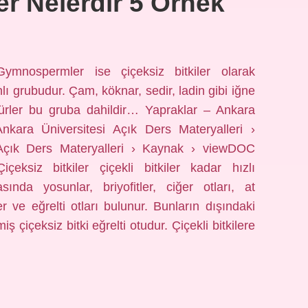
ler Nelerdir 5 Örnek
Gymnospermler ise çiçeksiz bitkiler olarak
anlı grubudur. Çam, köknar, sedir, ladin gibi iğne
 türler bu gruba dahildir… Yapraklar – Ankara
Ankara Üniversitesi Açık Ders Materyalleri ›
Açık Ders Materyalleri › Kaynak › viewDOC
içeksiz bitkiler çiçekli bitkiler kadar hızlı
sında yosunlar, briyofitler, ciğer otları, at
nler ve eğrelti otları bulunur. Bunların dışındaki
miş çiçeksiz bitki eğrelti otudur. Çiçekli bitkilere