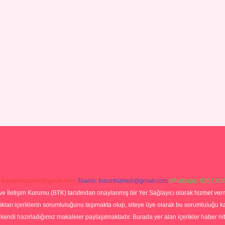
:
backlinkpaneli@gmail.com
Teams:
forumhizmeti@gmail.com
Whatsapp: 0262 606
ve İletişim Kurumu (BTK) tarafından onaylanmış bir Yer Sağlayıcı olarak hizmet verm
rı içeriklerin sorumluluğunu taşımakta olup, siteye üye olarak bu sorumluluğu kabul
a kendi hazırladığımız makaleler paylaşılmaktadır. Burada yer alan içerikler haber 