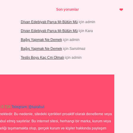
Son yorumlar
Divan Edebiyatı Parça Mı Bütün Mü
için
admin
Divan Edebiyatı Parça Mı Bütün Mü
için
Kara
Bağış Yapmak Ne Demek
için
admin
Bağış Yapmak Ne Demek
için
Sarsılmaz
Testis Boyu Kaç Cm Olmalı
için
admin
 0 726
Telegram: @karabul
ektedir. Bu nedenle, sitedeki içerikleri proaktif olarak denetleme veya
 etmiş sayılırlar. Bu internet sitesi, herhangi bir marka, kurum veya
niteliği taşımamakta olup, gerçek kurum ve kişiler hakkında paylaşım