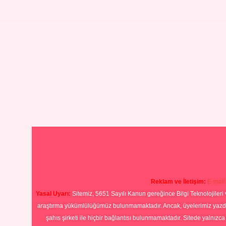
Reklam ve İletişim:
E-mail
Yasal Uyarı:
Sitemiz, 5651 Sayılı Kanun gereğince Bilgi Teknolojileri 
araştırma yükümlülüğümüz bulunmamaktadır. Ancak, üyelerimiz yazdıkla
şahıs şirketi ile hiçbir bağlantısı bulunmamaktadır. Sitede yalnızc