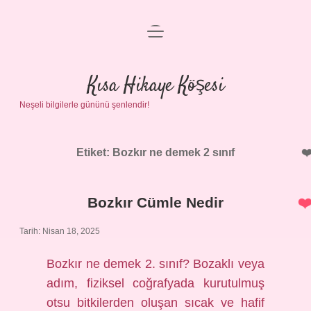
menüyü
Anasayfa
aç
Gizlilik Politikası
Kısa Hikaye Köşesi
Neşeli bilgilerle gününü şenlendir!
Yasal Uyarı
Hakkımızda
Etiket:
Bozkır ne demek 2 sınıf
Bozkır Cümle Nedir
Tarih: Nisan 18, 2025
Bozkır ne demek 2. sınıf? Bozaklı veya
adım, fiziksel coğrafyada kurutulmuş
otsu bitkilerden oluşan sıcak ve hafif