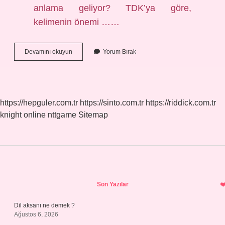
anlama geliyor? TDK’ya göre,
kelimenin önemi ……
Bozkır
Devamını okuyun
Yorum Bırak
Cümle
Nedir
https://hepguler.com.tr
https://sinto.com.tr
https://riddick.com.tr
knight online
nttgame
Sitemap
Sidebar
Son Yazılar
Dil aksanı ne demek ?
Ağustos 6, 2026