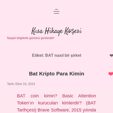
menüyü
Anasayfa
aç
Gizlilik Politikası
Kısa Hikaye Köşesi
Neşeli bilgilerle gününü şenlendir!
Yasal Uyarı
Hakkımızda
Etiket:
BAT nasıl bir şirket
Bat Kripto Para Kimin
Tarih: Ekim 16, 2024
BAT coin kimin? Basic Attention
Token’ın kurucuları kimlerdir? (BAT
Tarihçesi) Brave Software, 2015 yılında