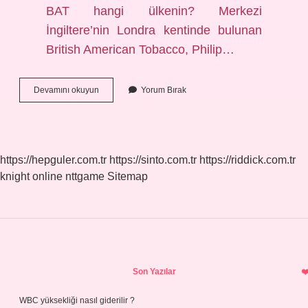
BAT hangi ülkenin? Merkezi
İngiltere’nin Londra kentinde bulunan
British American Tobacco, Philip…
Bat
Devamını okuyun
Yorum Bırak
Kripto
Para
Kimin
https://hepguler.com.tr
https://sinto.com.tr
https://riddick.com.tr
knight online
nttgame
Sitemap
Sidebar
Son Yazılar
WBC yüksekliği nasıl giderilir ?