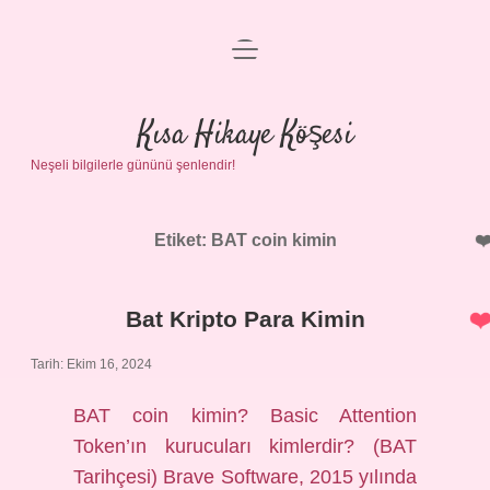
menüyü
Anasayfa
aç
Gizlilik Politikası
Kısa Hikaye Köşesi
Neşeli bilgilerle gününü şenlendir!
Yasal Uyarı
Hakkımızda
Etiket:
BAT coin kimin
Bat Kripto Para Kimin
Tarih: Ekim 16, 2024
BAT coin kimin? Basic Attention
Token’ın kurucuları kimlerdir? (BAT
Tarihçesi) Brave Software, 2015 yılında