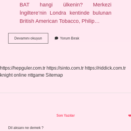
BAT hangi ülkenin? Merkezi
İngiltere’nin Londra kentinde bulunan
British American Tobacco, Philip…
Bat
Devamını okuyun
Yorum Bırak
Kripto
Para
Kimin
https://hepguler.com.tr
https://sinto.com.tr
https://riddick.com.tr
knight online
nttgame
Sitemap
Sidebar
Son Yazılar
Dil aksanı ne demek ?