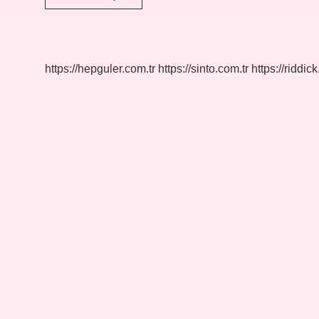
Başarısızlığı
Ne
Demek
https://hepguler.com.tr
https://sinto.com.tr
https://riddic