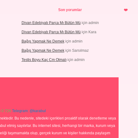
Son yorumlar
Divan Edebiyatı Parça Mı Bütün Mü
için
admin
Divan Edebiyatı Parça Mı Bütün Mü
için
Kara
Bağış Yapmak Ne Demek
için
admin
Bağış Yapmak Ne Demek
için
Sarsılmaz
Testis Boyu Kaç Cm Olmalı
için
admin
 0 726
Telegram: @karabul
ektedir. Bu nedenle, sitedeki içerikleri proaktif olarak denetleme veya
 etmiş sayılırlar. Bu internet sitesi, herhangi bir marka, kurum veya
niteliği taşımamakta olup, gerçek kurum ve kişiler hakkında paylaşım