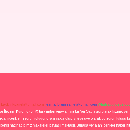
:
backlinkpaneli@gmail.com
Teams:
forumhizmeti@gmail.com
Whatsapp: 0262 606
ve İletişim Kurumu (BTK) tarafından onaylanmış bir Yer Sağlayıcı olarak hizmet verm
rı içeriklerin sorumluluğunu taşımakta olup, siteye üye olarak bu sorumluluğu kabul
a kendi hazırladığımız makaleler paylaşılmaktadır. Burada yer alan içerikler haber 