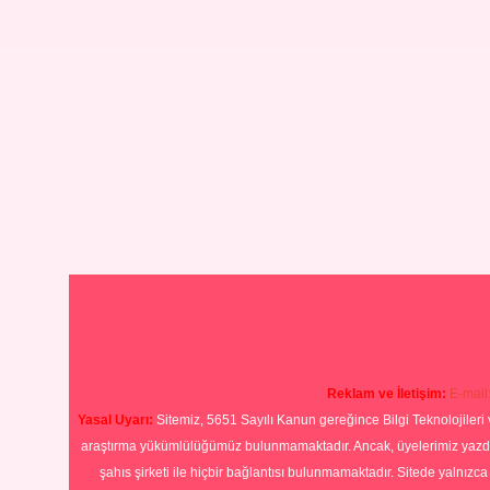
Reklam ve İletişim:
E-mail
Yasal Uyarı:
Sitemiz, 5651 Sayılı Kanun gereğince Bilgi Teknolojileri 
araştırma yükümlülüğümüz bulunmamaktadır. Ancak, üyelerimiz yazdıkla
şahıs şirketi ile hiçbir bağlantısı bulunmamaktadır. Sitede yalnızc