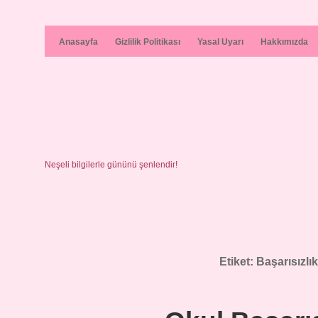
Anasayfa
Gizlilik Politikası
Yasal Uyarı
Hakkımızda
Neşeli bilgilerle gününü şenlendir!
Etiket:
Başarısızlı