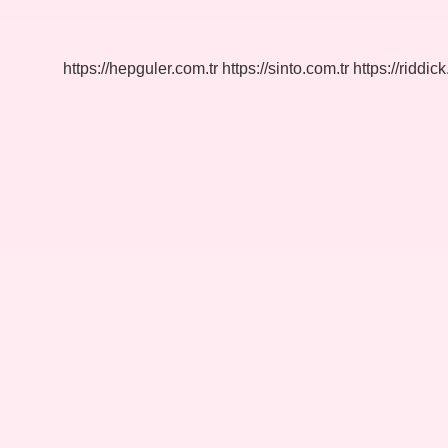
Icin
Ne
Gerekir
https://hepguler.com.tr
https://sinto.com.tr
https://riddic