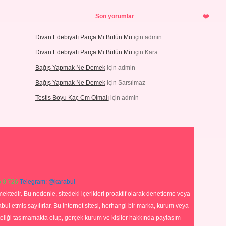
Son yorumlar
Divan Edebiyatı Parça Mı Bütün Mü
için
admin
Divan Edebiyatı Parça Mı Bütün Mü
için
Kara
Bağış Yapmak Ne Demek
için
admin
Bağış Yapmak Ne Demek
için
Sarsılmaz
Testis Boyu Kaç Cm Olmalı
için
admin
 0 726
Telegram: @karabul
ektedir. Bu nedenle, sitedeki içerikleri proaktif olarak denetleme veya
 etmiş sayılırlar. Bu internet sitesi, herhangi bir marka, kurum veya
niteliği taşımamakta olup, gerçek kurum ve kişiler hakkında paylaşım