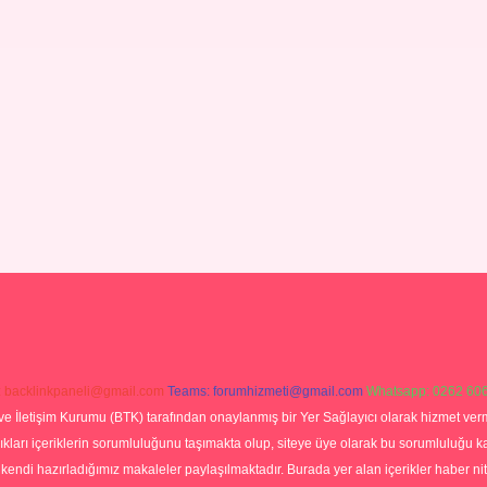
:
backlinkpaneli@gmail.com
Teams:
forumhizmeti@gmail.com
Whatsapp: 0262 606
ve İletişim Kurumu (BTK) tarafından onaylanmış bir Yer Sağlayıcı olarak hizmet verm
rı içeriklerin sorumluluğunu taşımakta olup, siteye üye olarak bu sorumluluğu kabul
a kendi hazırladığımız makaleler paylaşılmaktadır. Burada yer alan içerikler haber 