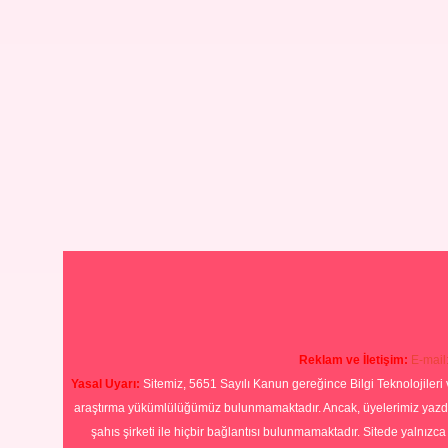
Reklam ve İletişim:
E-mail
Yasal Uyarı:
Sitemiz, 5651 Sayılı Kanun gereğince Bilgi Teknolojileri 
araştırma yükümlülüğümüz bulunmamaktadır. Ancak, üyelerimiz yazdıkla
şahıs şirketi ile hiçbir bağlantısı bulunmamaktadır. Sitede yalnızc