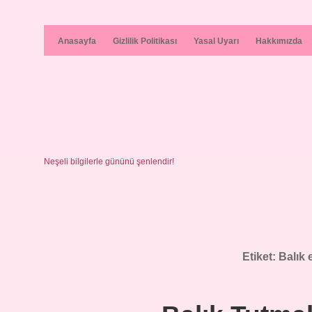
Anasayfa
Gizlilik Politikası
Yasal Uyarı
Hakkımızda
Neşeli bilgilerle gününü şenlendir!
Etiket:
Balık 