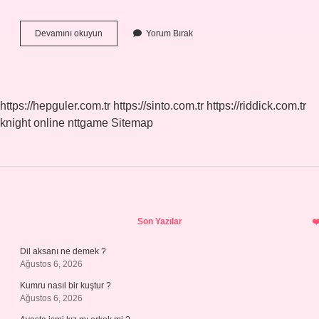
Biraz
Devamını okuyun
Yorum Bırak
Birleşik
Mi
Türemiş
Mi
https://hepguler.com.tr
https://sinto.com.tr
https://riddick.com.tr
knight online
nttgame
Sitemap
Sidebar
Son Yazılar
Dil aksanı ne demek ?
Ağustos 6, 2026
Kumru nasıl bir kuştur ?
Ağustos 6, 2026