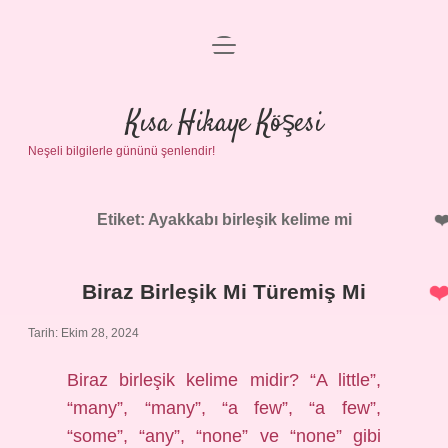
menüyü
Anasayfa
aç
Gizlilik Politikası
Kısa Hikaye Köşesi
Neşeli bilgilerle gününü şenlendir!
Yasal Uyarı
Hakkımızda
Etiket:
Ayakkabı birleşik kelime mi
Biraz Birleşik Mi Türemiş Mi
Tarih: Ekim 28, 2024
Biraz birleşik kelime midir? “A little”,
“many”, “many”, “a few”, “a few”,
“some”, “any”, “none” ve “none” gibi