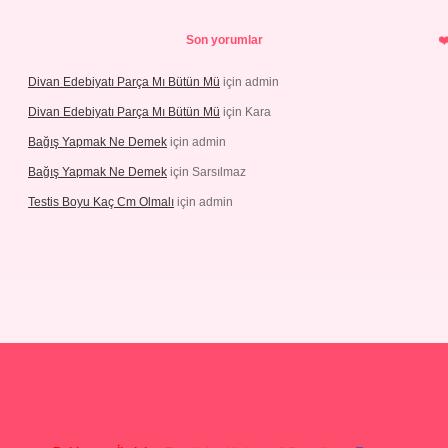
Son yorumlar
Divan Edebiyatı Parça Mı Bütün Mü
için
admin
Divan Edebiyatı Parça Mı Bütün Mü
için
Kara
Bağış Yapmak Ne Demek
için
admin
Bağış Yapmak Ne Demek
için
Sarsılmaz
Testis Boyu Kaç Cm Olmalı
için
admin
no giriş