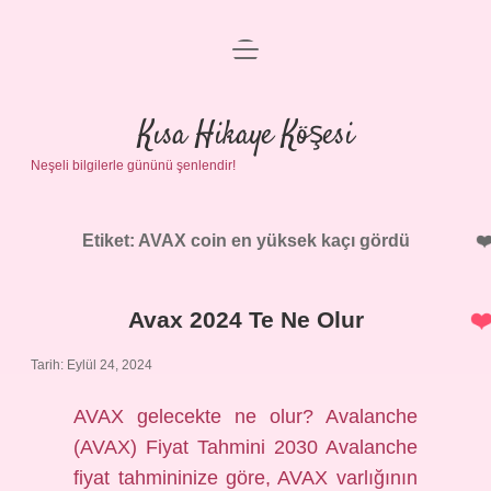
menüyü
Anasayfa
aç
Gizlilik Politikası
Kısa Hikaye Köşesi
Neşeli bilgilerle gününü şenlendir!
Yasal Uyarı
Hakkımızda
Etiket:
AVAX coin en yüksek kaçı gördü
Avax 2024 Te Ne Olur
Tarih: Eylül 24, 2024
AVAX gelecekte ne olur? Avalanche
(AVAX) Fiyat Tahmini 2030 Avalanche
fiyat tahmininize göre, AVAX varlığının