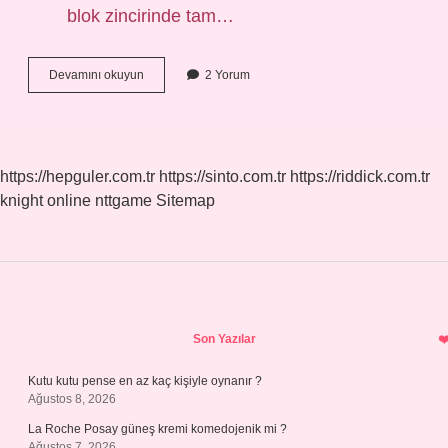
blok zincirinde tam…
Avax
Devamını okuyun
2 Yorum
2024
Te
Ne
Olur
https://hepguler.com.tr
https://sinto.com.tr
https://riddick.com.tr
knight online
nttgame
Sitemap
Sidebar
Son Yazılar
Kutu kutu pense en az kaç kişiyle oynanır ?
Ağustos 8, 2026
La Roche Posay güneş kremi komedojenik mi ?
Ağustos 7, 2026