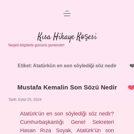
menüyü
Anasayfa
aç
Gizlilik Politikası
Kısa Hikaye Köşesi
Neşeli bilgilerle gününü şenlendir!
Yasal Uyarı
Hakkımızda
Etiket:
Atatürkün en son söylediği söz nedir
Mustafa Kemalin Son Sözü Nedir
Tarih: Eylül 25, 2024
Atatürk’ün en son söylediği söz nedir?
Cumhurbaşkanlığı Genel Sekreteri
Hasan Rıza Soyak, Atatürk’ün son