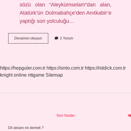
sözü olan “Aleykümselam”dan alan,
Atatürk’ün Dolmabahçe’den Anıtkabir’e
yaptığı son yolculuğu…
Mustafa
Devamını okuyun
2 Yorum
Kemalin
Son
Sözü
Nedir
https://hepguler.com.tr
https://sinto.com.tr
https://riddick.com.tr
knight online
nttgame
Sitemap
Sidebar
Son Yazılar
Dil aksanı ne demek ?