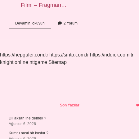
Filmi – Fragman…
Aşık
Devamını okuyun
2 Yorum
Filmi
Nereden
Izleyebilirim
https://hepguler.com.tr
https://sinto.com.tr
https://riddick.com.tr
knight online
nttgame
Sitemap
Sidebar
Son Yazılar
Dil aksanı ne demek ?
Ağustos 6, 2026
Kumru nasıl bir kuştur ?
Ağustos 6, 2026