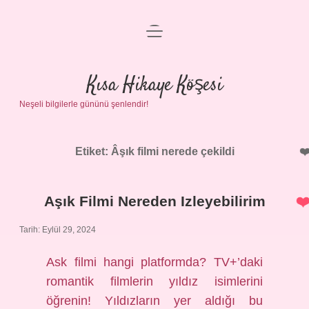
menüyü
Anasayfa
aç
Gizlilik Politikası
Kısa Hikaye Köşesi
Neşeli bilgilerle gününü şenlendir!
Yasal Uyarı
Hakkımızda
Etiket:
Âşık filmi nerede çekildi
Aşık Filmi Nereden Izleyebilirim
Tarih: Eylül 29, 2024
Ask filmi hangi platformda? TV+’daki
romantik filmlerin yıldız isimlerini
öğrenin! Yıldızların yer aldığı bu