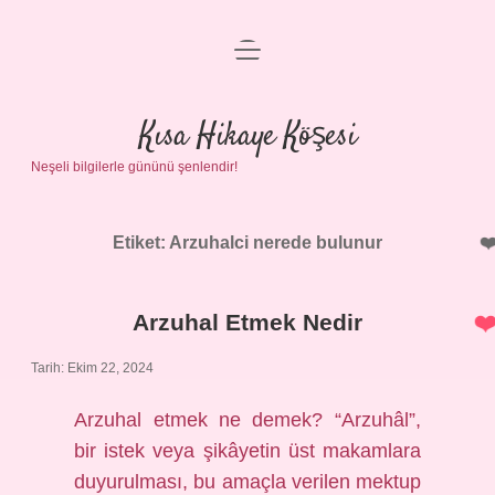
menüyü
Anasayfa
aç
Gizlilik Politikası
Kısa Hikaye Köşesi
Neşeli bilgilerle gününü şenlendir!
Yasal Uyarı
Hakkımızda
Etiket:
Arzuhalci nerede bulunur
Arzuhal Etmek Nedir
Tarih: Ekim 22, 2024
Arzuhal etmek ne demek? “Arzuhâl”,
bir istek veya şikâyetin üst makamlara
duyurulması, bu amaçla verilen mektup