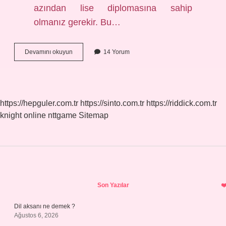
azından lise diplomasına sahip
olmanız gerekir. Bu…
Arzuhal
Devamını okuyun
14 Yorum
Etmek
Nedir
https://hepguler.com.tr
https://sinto.com.tr
https://riddick.com.tr
knight online
nttgame
Sitemap
Sidebar
Son Yazılar
Dil aksanı ne demek ?
Ağustos 6, 2026