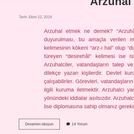
Arzuhal
Tarih: Ekim 22, 2024
Arzuhal etmek ne demek? “Arzuhâl
duyurulması, bu amaçla verilen me
kelimesinin kökeni “arz-ı hal” olup “
türeyen “desirehâl” kelimesi ise i
Arzuhalciler, vatandaşların talep v
dilekçe yazan kişilerdir. Devlet ku
çalışabilirler. Görevleri, vatandaşların
ilgili kuruma iletmektir. Arzuhalci y
yönündeki iddialar asılsızdır. Arzuhal
lise diplomasına sahip olmanız gerek
Arzuhal
Devamını okuyun
14 Yorum
Etmek