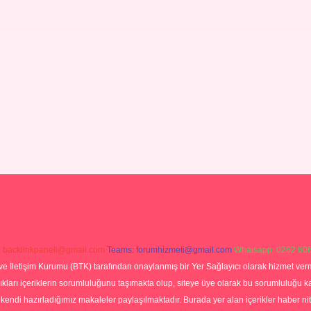
:
backlinkpaneli@gmail.com
Teams:
forumhizmeti@gmail.com
Whatsapp: 0262 606
ve İletişim Kurumu (BTK) tarafından onaylanmış bir Yer Sağlayıcı olarak hizmet verm
rı içeriklerin sorumluluğunu taşımakta olup, siteye üye olarak bu sorumluluğu kabul
a kendi hazırladığımız makaleler paylaşılmaktadır. Burada yer alan içerikler haber 