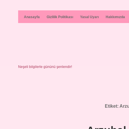
Anasayfa
Gizlilik Politikası
Yasal Uyarı
Hakkımızda
Neşeli bilgilerle gününü şenlendir!
Etiket:
Arz