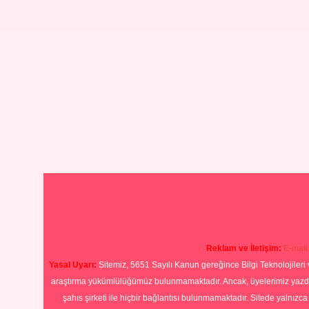
Reklam ve İletişim:
E-mail
Yasal Uyarı:
Sitemiz, 5651 Sayılı Kanun gereğince Bilgi Teknolojileri 
araştırma yükümlülüğümüz bulunmamaktadır. Ancak, üyelerimiz yazdıkla
şahıs şirketi ile hiçbir bağlantısı bulunmamaktadır. Sitede yalnızc