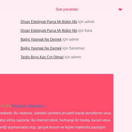
Son yorumlar
Divan Edebiyatı Parça Mı Bütün Mü
için
admin
Divan Edebiyatı Parça Mı Bütün Mü
için
Kara
Bağış Yapmak Ne Demek
için
admin
Bağış Yapmak Ne Demek
için
Sarsılmaz
Testis Boyu Kaç Cm Olmalı
için
admin
 0 726
Telegram: @karabul
ektedir. Bu nedenle, sitedeki içerikleri proaktif olarak denetleme veya
 etmiş sayılırlar. Bu internet sitesi, herhangi bir marka, kurum veya
niteliği taşımamakta olup, gerçek kurum ve kişiler hakkında paylaşım