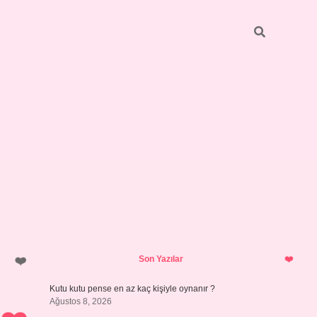
Sidebar
vdcasino giriş
Son Yazılar
Kutu kutu pense en az kaç kişiyle oynanır ?
Ağustos 8, 2026