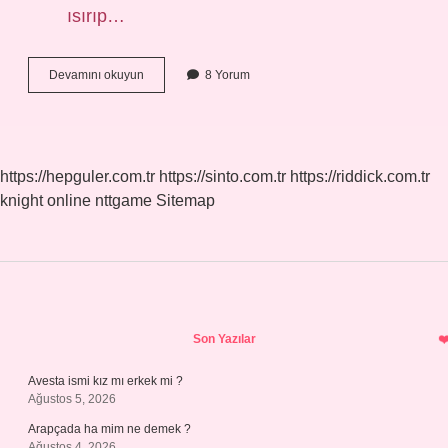
ısırıp…
Ana
Devamını okuyun
8 Yorum
Arı
Sokar
Mı
https://hepguler.com.tr
https://sinto.com.tr
https://riddick.com.tr
knight online
nttgame
Sitemap
Sidebar
Son Yazılar
Avesta ismi kız mı erkek mi ?
Ağustos 5, 2026
Arapçada ha mim ne demek ?
Ağustos 4, 2026