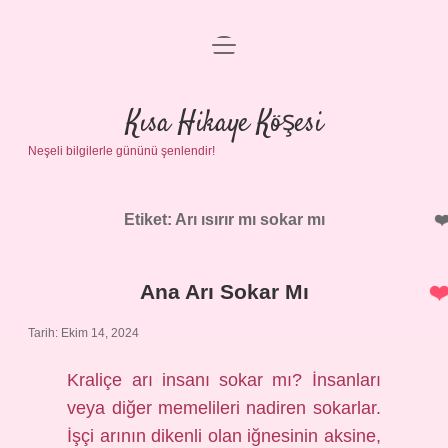
menüyü
Anasayfa
aç
Gizlilik Politikası
Kısa Hikaye Köşesi
Neşeli bilgilerle gününü şenlendir!
Yasal Uyarı
Hakkımızda
Etiket:
Arı ısırır mı sokar mı
Ana Arı Sokar Mı
Tarih: Ekim 14, 2024
Kraliçe arı insanı sokar mı? İnsanları
veya diğer memelileri nadiren sokarlar.
İşçi arının dikenli olan iğnesinin aksine,