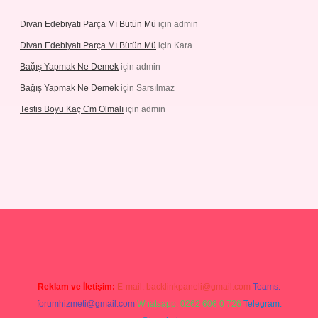
Divan Edebiyatı Parça Mı Bütün Mü
için
admin
Divan Edebiyatı Parça Mı Bütün Mü
için
Kara
Bağış Yapmak Ne Demek
için
admin
Bağış Yapmak Ne Demek
için
Sarsılmaz
Testis Boyu Kaç Cm Olmalı
için
admin
no giriş
Reklam ve İletişim:
E-mail:
backlinkpaneli@gmail.com
Teams:
forumhizmeti@gmail.com
Whatsapp: 0262 606 0 726
Telegram: