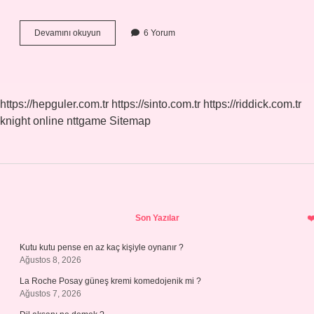
Aile
Devamını okuyun
6 Yorum
Bireyleri
Kim
Oluyor
https://hepguler.com.tr
https://sinto.com.tr
https://riddick.com.tr
knight online
nttgame
Sitemap
Sidebar
Son Yazılar
Kutu kutu pense en az kaç kişiyle oynanır ?
Ağustos 8, 2026
La Roche Posay güneş kremi komedojenik mi ?
Ağustos 7, 2026