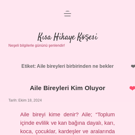
menüyü
Anasayfa
aç
Gizlilik Politikası
Kısa Hikaye Köşesi
Neşeli bilgilerle gününü şenlendir!
Yasal Uyarı
Hakkımızda
Etiket:
Aile bireyleri birbirinden ne bekler
Aile Bireyleri Kim Oluyor
Tarih: Ekim 18, 2024
Aile bireyi kime denir? Aile; “Toplum
içinde evlilik ve kan bağına dayalı, karı,
koca, çocuklar, kardeşler ve aralarında