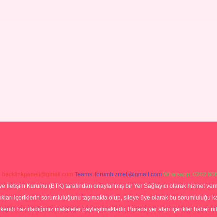
:
backlinkpaneli@gmail.com
Teams:
forumhizmeti@gmail.com
Whatsapp: 0262 606
ve İletişim Kurumu (BTK) tarafından onaylanmış bir Yer Sağlayıcı olarak hizmet verm
rı içeriklerin sorumluluğunu taşımakta olup, siteye üye olarak bu sorumluluğu kabul
a kendi hazırladığımız makaleler paylaşılmaktadır. Burada yer alan içerikler haber 