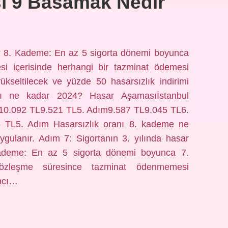
sı 9 Basamak Nedir
 8. Kademe: En az 5 sigorta dönemi boyunca
i içerisinde herhangi bir tazminat ödemesi
seltilecek ve yüzde 50 hasarsızlık indirimi
ası ne kadar 2024? Hasar Aşamasıİstanbul
ım10.092 TL9.521 TL5. Adım9.587 TL9.045 TL6.
 TL5. Adım Hasarsızlık oranı 8. kademe ne
ulanır. Adım 7: Sigortanın 3. yılında hasar
Kademe: En az 5 sigorta dönemi boyunca 7.
özleşme süresince tazminat ödenmemesi
ıncı…