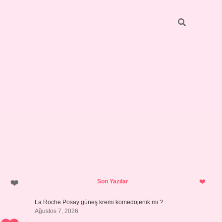
Sidebar
vdcasino giriş
Son Yazılar
La Roche Posay güneş kremi komedojenik mi ?
Ağustos 7, 2026