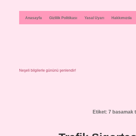
Anasayfa
Gizlilik Politikası
Yasal Uyarı
Hakkımızda
Neşeli bilgilerle gününü şenlendir!
Etiket:
7 basamak t