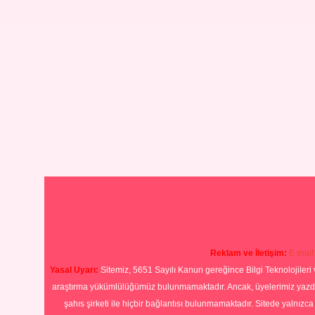
Reklam ve İletişim:
E-mail
Yasal Uyarı:
Sitemiz, 5651 Sayılı Kanun gereğince Bilgi Teknolojileri 
araştırma yükümlülüğümüz bulunmamaktadır. Ancak, üyelerimiz yazdıkla
şahıs şirketi ile hiçbir bağlantısı bulunmamaktadır. Sitede yalnızc