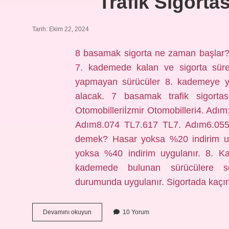
Trafik Sigorta
Tarih: Ekim 22, 2024
8 basamak sigorta ne zaman başlar?
7. kademede kalan ve sigorta süres
yapmayan sürücüler 8. kademeye yük
alacak. 7 basamak trafik sigort
Otomobilleriİzmir Otomobilleri4. Ad
Adım8.074 TL7.617 TL7. Adım6.055
demek? Hasar yoksa %20 indirim uyg
yoksa %40 indirim uygulanır. 8. 
kademede bulunan sürücülere s
durumunda uygulanır. Sigortada kaç
Trafik
Devamını okuyun
10 Yorum
Sigortası