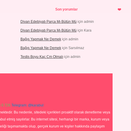
Son yorumlar
Divan Edebiyatı Parça Mı Bütün Mü
için
admin
Divan Edebiyatı Parça Mı Bütün Mü
için
Kara
Bağış Yapmak Ne Demek
için
admin
Bağış Yapmak Ne Demek
için
Sarsılmaz
Testis Boyu Kaç Cm Olmalı
için
admin
 0 726
Telegram: @karabul
ektedir. Bu nedenle, sitedeki içerikleri proaktif olarak denetleme veya
 etmiş sayılırlar. Bu internet sitesi, herhangi bir marka, kurum veya
niteliği taşımamakta olup, gerçek kurum ve kişiler hakkında paylaşım