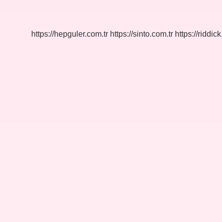
9
Basamak
Nedir
https://hepguler.com.tr
https://sinto.com.tr
https://riddic