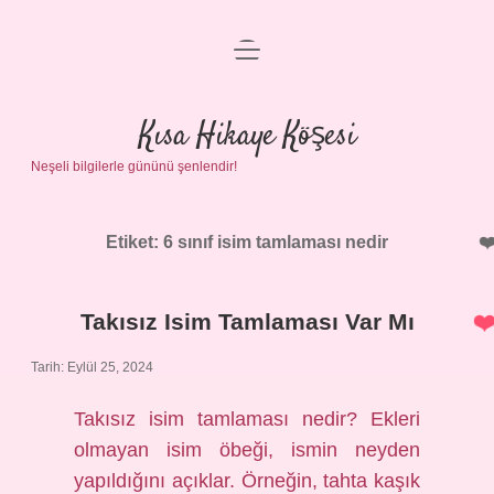
menüyü
Anasayfa
aç
Gizlilik Politikası
Kısa Hikaye Köşesi
Neşeli bilgilerle gününü şenlendir!
Yasal Uyarı
Hakkımızda
Etiket:
6 sınıf isim tamlaması nedir
Takısız Isim Tamlaması Var Mı
Tarih: Eylül 25, 2024
Takısız isim tamlaması nedir? Ekleri
olmayan isim öbeği, ismin neyden
yapıldığını açıklar. Örneğin, tahta kaşık