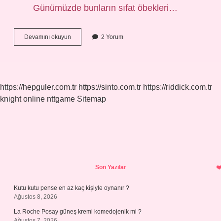
Günümüzde bunların sıfat öbekleri…
Takısız
Devamını okuyun
2 Yorum
Isim
Tamlaması
Var
Mı
https://hepguler.com.tr
https://sinto.com.tr
https://riddick.com.tr
knight online
nttgame
Sitemap
Sidebar
Son Yazılar
Kutu kutu pense en az kaç kişiyle oynanır ?
Ağustos 8, 2026
La Roche Posay güneş kremi komedojenik mi ?
Ağustos 7, 2026