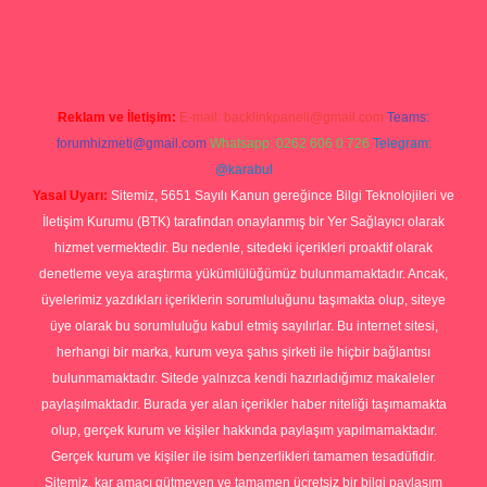
casino giriş
Reklam ve İletişim:
E-mail:
backlinkpaneli@gmail.com
Teams:
forumhizmeti@gmail.com
Whatsapp: 0262 606 0 726
Telegram:
@karabul
Yasal Uyarı:
Sitemiz, 5651 Sayılı Kanun gereğince Bilgi Teknolojileri ve
İletişim Kurumu (BTK) tarafından onaylanmış bir Yer Sağlayıcı olarak
hizmet vermektedir. Bu nedenle, sitedeki içerikleri proaktif olarak
denetleme veya araştırma yükümlülüğümüz bulunmamaktadır. Ancak,
üyelerimiz yazdıkları içeriklerin sorumluluğunu taşımakta olup, siteye
üye olarak bu sorumluluğu kabul etmiş sayılırlar. Bu internet sitesi,
herhangi bir marka, kurum veya şahıs şirketi ile hiçbir bağlantısı
bulunmamaktadır. Sitede yalnızca kendi hazırladığımız makaleler
paylaşılmaktadır. Burada yer alan içerikler haber niteliği taşımamakta
olup, gerçek kurum ve kişiler hakkında paylaşım yapılmamaktadır.
Gerçek kurum ve kişiler ile isim benzerlikleri tamamen tesadüfidir.
Sitemiz, kar amacı gütmeyen ve tamamen ücretsiz bir bilgi paylaşım