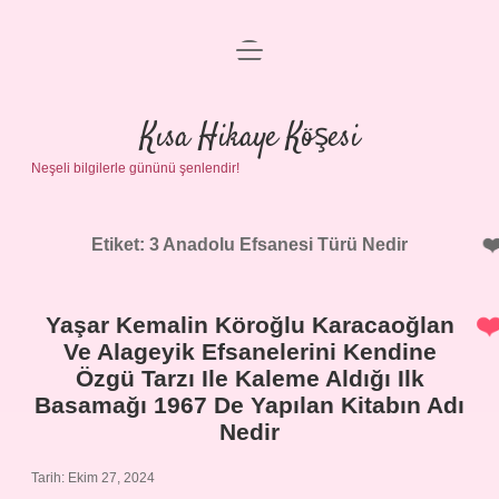
menüyü
Anasayfa
aç
Gizlilik Politikası
Kısa Hikaye Köşesi
Neşeli bilgilerle gününü şenlendir!
Yasal Uyarı
Hakkımızda
Etiket:
3 Anadolu Efsanesi Türü Nedir
Yaşar Kemalin Köroğlu Karacaoğlan
Ve Alageyik Efsanelerini Kendine
Özgü Tarzı Ile Kaleme Aldığı Ilk
Basamağı 1967 De Yapılan Kitabın Adı
Nedir
Tarih: Ekim 27, 2024