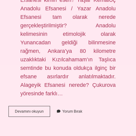
Efsanesi kimin eseri? Yaşar KemalÜç
Anadolu Efsanesi / Yazar Anadolu
Efsanesi tam olarak nerede
gerçekleştirilmiştir? Anadolu
kelimesinin etimolojik olarak
Yunancadan geldiği bilinmesine
rağmen, Ankara’ya 80 kilometre
uzaklıktaki Kızılcahamam’ın Taşlıca
semtinde bu konuda oldukça ilginç bir
efsane asırlardır anlatılmaktadır.
Alageyik Efsanesi nerede? Çukurova
yöresinde farklı…
Yaşar
Devamını okuyun
Yorum Bırak
Kemalin
Köroğlu
Karacaoğlan
Ve