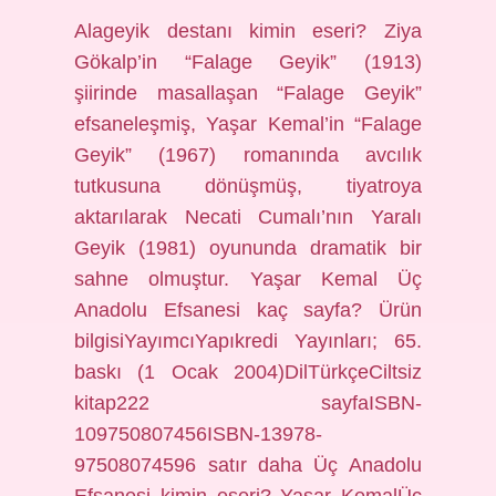
Alageyik destanı kimin eseri? Ziya
Gökalp’in “Falage Geyik” (1913)
şiirinde masallaşan “Falage Geyik”
efsaneleşmiş, Yaşar Kemal’in “Falage
Geyik” (1967) romanında avcılık
tutkusuna dönüşmüş, tiyatroya
aktarılarak Necati Cumalı’nın Yaralı
Geyik (1981) oyununda dramatik bir
sahne olmuştur. Yaşar Kemal Üç
Anadolu Efsanesi kaç sayfa? Ürün
bilgisiYayımcıYapıkredi Yayınları; 65.
baskı (1 Ocak 2004)DilTürkçeCiltsiz
kitap222 sayfaISBN-
109750807456ISBN-13978-
97508074596 satır daha Üç Anadolu