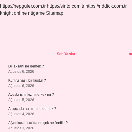
Alageyik
https://hepguler.com.tr
https://sinto.com.tr
https://riddick.com.tr
Efsanelerini
knight online
nttgame
Sitemap
Kendine
Özgü
Tarzı
Ile
Kaleme
Aldığı
Ilk
Sidebar
Basamağı
Son Yazılar
1967
De
Yapılan
Dil aksanı ne demek ?
Kitabın
Ağustos 6, 2026
Adı
Kumru nasıl bir kuştur ?
Nedir
Ağustos 6, 2026
Avesta ismi kız mı erkek mi ?
Ağustos 5, 2026
Arapçada ha mim ne demek ?
Ağustos 4, 2026
Afyonkarahisar’da en çok ne üretilir ?
Ağustos 3, 2026