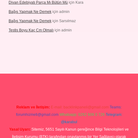
Divan Edebiyatı Parça Mı Bütün Mü
için
Kara
Bağış Yapmak Ne Demek
için
admin
Bağış Yapmak Ne Demek
için
Sarsılmaz
Testis Boyu Kaç Cm Olmalı
için
admin
ino giriş
Reklam ve İletişim:
E-mail:
backlinkpaneli@gmail.com
Teams:
forumhizmeti@gmail.com
Whatsapp: 0262 606 0 726
Telegram:
@karabul
Yasal Uyarı:
Sitemiz, 5651 Sayılı Kanun gereğince Bilgi Teknolojileri ve
İletişim Kurumu (BTK) tarafından onaylanmış bir Yer Sağlayıcı olarak