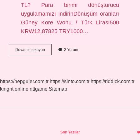
TL? Para birimi dönüştürücü
uygulamamızı indirinDönüşüm oranları
Güney Kore Wonu / Türk Lirası500
KRW12,87825 TRY1000…
100
Devamını okuyun
2 Yorum
Tl
Ile
Korede
Ne
Yapılır
https://hepguler.com.tr
https://sinto.com.tr
https://riddick.com.tr
knight online
nttgame
Sitemap
Sidebar
Son Yazılar