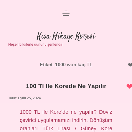
menüyü
Anasayfa
aç
Gizlilik Politikası
Kısa Hikaye Köşesi
Neşeli bilgilerle gününü şenlendir!
Yasal Uyarı
Hakkımızda
Etiket:
1000 won kaç TL
100 Tl Ile Korede Ne Yapılır
Tarih: Eylül 25, 2024
1000 TL ile Kore’de ne yapılır? Döviz
çevirici uygulamamızı indirin. Dönüşüm
oranları Türk Lirası / Güney Kore